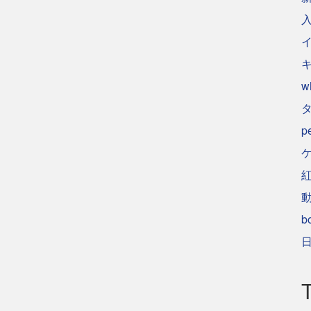
w
p
b