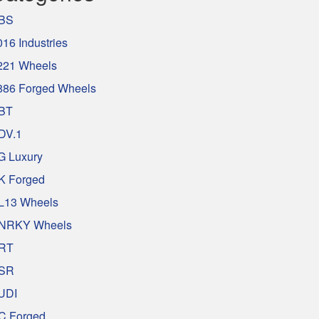
BS
016 Industries
221 Wheels
886 Forged Wheels
BT
DV.1
G Luxury
K Forged
L13 Wheels
NRKY Wheels
RT
SR
UDI
C Forged