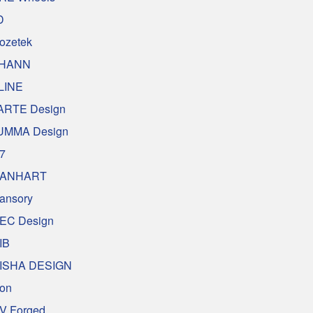
D
nozetek
HANN
LINE
ARTE Design
UMMA Design
7
ANHART
ansory
EC Design
IB
ISHA DESIGN
on
V Forged