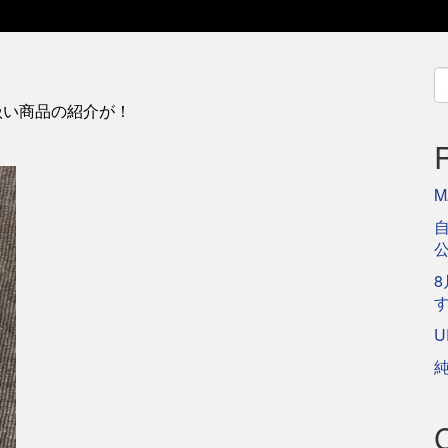
S
fo
扱い商品の紹介が！
M
自
8
U