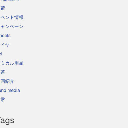
入荷
イベント情報
キャンペーン
heels
タイヤ
et
ケミカル用品
紅茶
動画紹介
ond media
日常
Tags