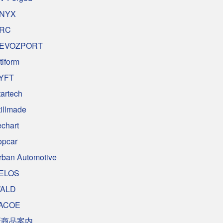
NYX
RC
EVOZPORT
tiform
YFT
tartech
tillmade
echart
opcar
rban Automotive
ELOS
ALD
ACOE
新商品案内