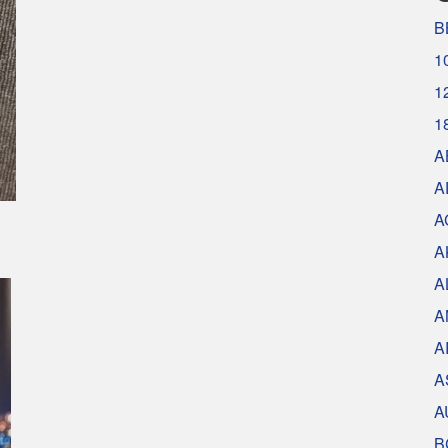
B
1
1
1
A
A
A
A
A
A
A
A
A
B