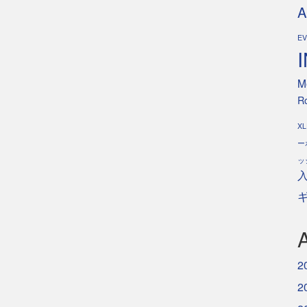
A
E
M
Ro
XL
ー
ッ
2
2