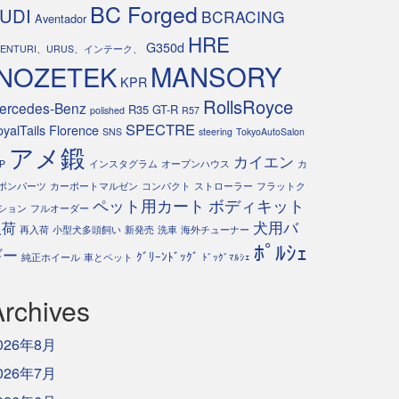
BC Forged
UDI
BCRACING
Aventador
HRE
G350d
VENTURI、URUS、インテーク、
INOZETEK
MANSORY
KPR
RollsRoyce
ercedes-Benz
R35 GT-R
polished
R57
SPECTRE
yalTails Florence
SNS
steering
TokyoAutoSalon
アメ鍛
カイエン
P
インスタグラム
オープンハウス
カ
ボンパーツ
カーポートマルゼン
コンパクト
ストローラー
フラットク
ペット用カート
ボディキット
ション
フルオーダー
犬用バ
入荷
再入荷
小型犬多頭飼い
新発売
洗車
海外チューナー
ﾎﾟﾙｼｪ
ギー
ｸﾞﾘｰﾝﾄﾞｯｸﾞ
純正ホイール
車とペット
ﾄﾞｯｸﾞﾏﾙｼｪ
Archives
026年8月
026年7月