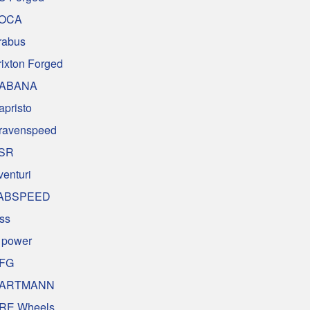
OCA
rabus
rixton Forged
ABANA
apristo
ravenspeed
SR
venturi
ABSPEED
uss
 power
FG
ARTMANN
RE Wheels