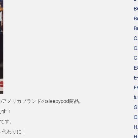
B
B
B
C
C
C
E
E
F
f
リカブランドのsleepypod商品。
G
です！
G
プです。
H
ト代わりに！
H