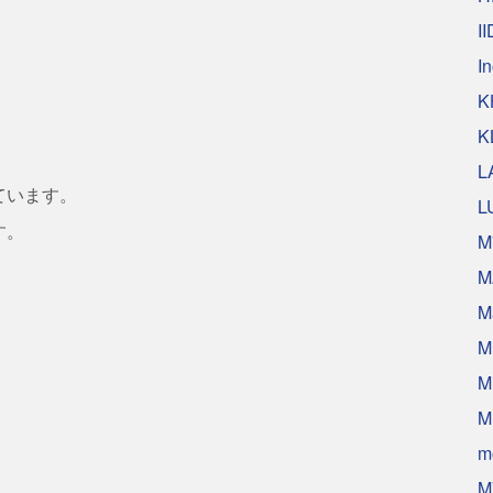
II
I
K
K
L
ています。
L
す。
M
M
M
M
M
M
m
M