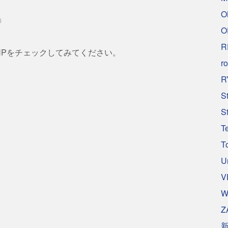
O
」
O
R
HPをチェックしてみてください。
ro
R
S
S
T
T
U
V
W
Z