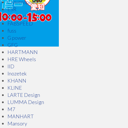
Cravenspeed
ESR
Eventuri
FABSPEED
fuss
G power
GFG
HARTMANN
HRE Wheels
IID
Inozetek
KHANN
KLINE
LARTE Design
LUMMA Design
M7
MANHART
Mansory