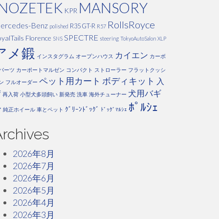
INOZETEK
MANSORY
KPR
RollsRoyce
ercedes-Benz
R35 GT-R
polished
R57
SPECTRE
yalTails Florence
SNS
steering
TokyoAutoSalon
XLP
アメ鍛
カイエン
インスタグラム
オープンハウス
カーボ
パーツ
カーポートマルゼン
コンパクト
ストローラー
フラットクッシ
ペット用カート
ボディキット
入
ン
フルオーダー
犬用バギ
荷
再入荷
小型犬多頭飼い
新発売
洗車
海外チューナー
ﾎﾟﾙｼｪ
ー
ｸﾞﾘｰﾝﾄﾞｯｸﾞ
純正ホイール
車とペット
ﾄﾞｯｸﾞﾏﾙｼｪ
Archives
2026年8月
2026年7月
2026年6月
2026年5月
2026年4月
2026年3月