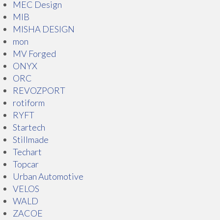
MEC Design
MIB
MISHA DESIGN
mon
MV Forged
ONYX
ORC
REVOZPORT
rotiform
RYFT
Startech
Stillmade
Techart
Topcar
Urban Automotive
VELOS
WALD
ZACOE