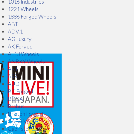
1016 Industries
1221 Wheels
1886 Forged Wheels
ABT
ADV.1
AG Luxury
AK Forged
AL13 Wheels
ANRKY Wheels
ART
ASR
AUDI
BC Forged
BOCA
Brabus
Brixton Forged
CABANA
Capristo