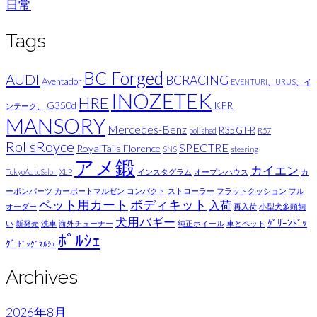
日常
Tags
BC Forged
AUDI
BCRACING
Aventador
EVENTURI、URUS、イ
INOZETEK
HRE
G350d
KPR
ンテーク、
MANSORY
Mercedes-Benz
R35 GT-R
polished
R57
RollsRoyce
SPECTRE
RoyalTails Florence
SNS
steering
アメ鍛
カイエン
TokyoAutoSalon
XLP
インスタグラム
オープンハウス
カ
ーボンパーツ
カーポートマルゼン
コンパクト
ストローラー
フラットクッション
フル
ペット用カート
ボディキット
入荷
オーダー
再入荷
小型犬多頭飼
犬用バギー
ｸﾞﾘｰﾝﾄﾞｯ
い
新発売
洗車
海外チューナー
純正ホイール
車とペット
ﾎﾟﾙｼｪ
ｸﾞ
ﾄﾞｯｸﾞﾏﾙｼｪ
Archives
2026年8月