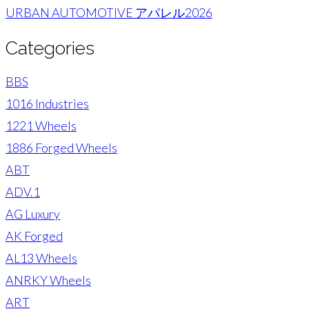
URBAN AUTOMOTIVE アパレル2026
Categories
BBS
1016 Industries
1221 Wheels
1886 Forged Wheels
ABT
ADV.1
AG Luxury
AK Forged
AL13 Wheels
ANRKY Wheels
ART