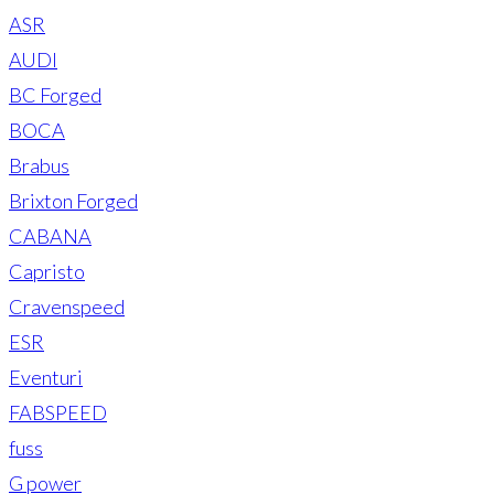
ASR
AUDI
BC Forged
BOCA
Brabus
Brixton Forged
CABANA
Capristo
Cravenspeed
ESR
Eventuri
FABSPEED
fuss
G power