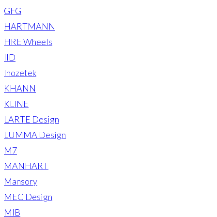
GFG
HARTMANN
HRE Wheels
IID
Inozetek
KHANN
KLINE
LARTE Design
LUMMA Design
M7
MANHART
Mansory
MEC Design
MIB