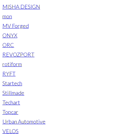
MISHA DESIGN
mon
MV Forged
ONYX
ORC
REVOZPORT
rotiform
RYFT
Startech
Stillmade
Techart
Topcar
Urban Automotive
VELOS