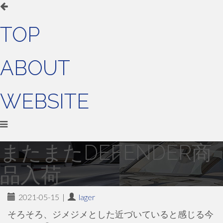
TOP
ABOUT
WEBSITE
またまたDEFENDER商
品入荷
2021-05-15
|
lager
そろそろ、ジメジメとした近づいていると感じる今