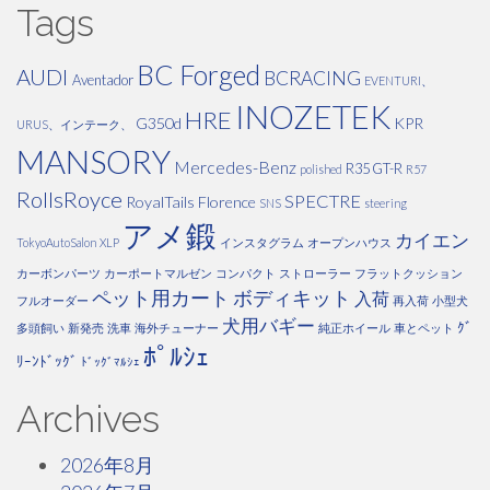
Tags
BC Forged
AUDI
BCRACING
Aventador
EVENTURI、
INOZETEK
HRE
G350d
KPR
URUS、インテーク、
MANSORY
Mercedes-Benz
R35 GT-R
polished
R57
RollsRoyce
SPECTRE
RoyalTails Florence
SNS
steering
アメ鍛
カイエン
TokyoAutoSalon
XLP
インスタグラム
オープンハウス
カーボンパーツ
カーポートマルゼン
コンパクト
ストローラー
フラットクッション
ペット用カート
ボディキット
入荷
フルオーダー
再入荷
小型犬
犬用バギー
ｸﾞ
多頭飼い
新発売
洗車
海外チューナー
純正ホイール
車とペット
ﾎﾟﾙｼｪ
ﾘｰﾝﾄﾞｯｸﾞ
ﾄﾞｯｸﾞﾏﾙｼｪ
Archives
2026年8月