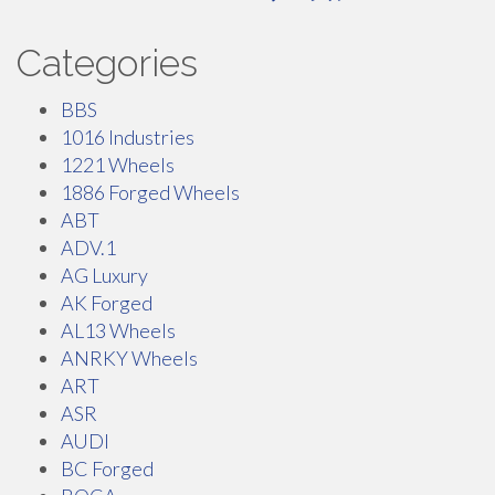
Categories
BBS
1016 Industries
1221 Wheels
1886 Forged Wheels
ABT
ADV.1
AG Luxury
AK Forged
AL13 Wheels
ANRKY Wheels
ART
ASR
AUDI
BC Forged