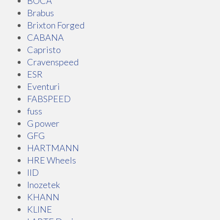
BOCA
Brabus
Brixton Forged
CABANA
Capristo
Cravenspeed
ESR
Eventuri
FABSPEED
fuss
G power
GFG
HARTMANN
HRE Wheels
IID
Inozetek
KHANN
KLINE