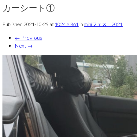
カーシート①
Published
2021-10-29
at
1024 × 861
in
miniフェス 2021
←
Previous
Next
→