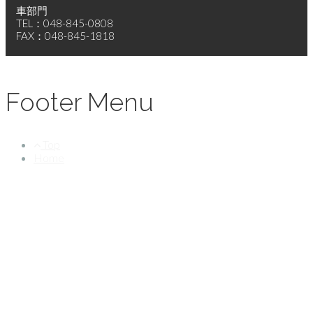
車部門
TEL：048-845-0808
FAX：048-845-1818
Footer Menu
Top
Home
©2026 LAGER CORPORATION Allright reserved.