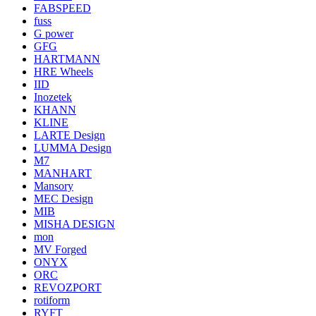
FABSPEED
fuss
G power
GFG
HARTMANN
HRE Wheels
IID
Inozetek
KHANN
KLINE
LARTE Design
LUMMA Design
M7
MANHART
Mansory
MEC Design
MIB
MISHA DESIGN
mon
MV Forged
ONYX
ORC
REVOZPORT
rotiform
RYFT