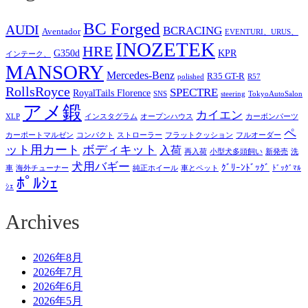
BC Forged
AUDI
BCRACING
Aventador
EVENTURI、URUS、
INOZETEK
HRE
G350d
KPR
インテーク、
MANSORY
Mercedes-Benz
R35 GT-R
polished
R57
RollsRoyce
SPECTRE
RoyalTails Florence
SNS
steering
TokyoAutoSalon
アメ鍛
カイエン
XLP
インスタグラム
オープンハウス
カーボンパーツ
ペ
カーポートマルゼン
コンパクト
ストローラー
フラットクッション
フルオーダー
ット用カート
ボディキット
入荷
再入荷
小型犬多頭飼い
新発売
洗
犬用バギー
ｸﾞﾘｰﾝﾄﾞｯｸﾞ
車
海外チューナー
純正ホイール
車とペット
ﾄﾞｯｸﾞﾏﾙ
ﾎﾟﾙｼｪ
ｼｪ
Archives
2026年8月
2026年7月
2026年6月
2026年5月