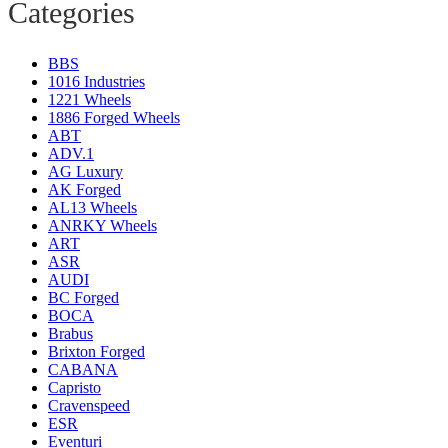
Categories
BBS
1016 Industries
1221 Wheels
1886 Forged Wheels
ABT
ADV.1
AG Luxury
AK Forged
AL13 Wheels
ANRKY Wheels
ART
ASR
AUDI
BC Forged
BOCA
Brabus
Brixton Forged
CABANA
Capristo
Cravenspeed
ESR
Eventuri