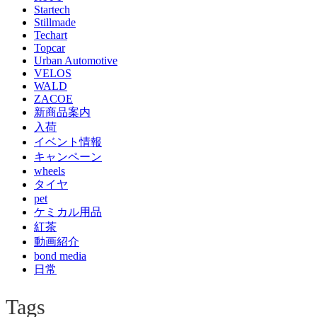
Startech
Stillmade
Techart
Topcar
Urban Automotive
VELOS
WALD
ZACOE
新商品案内
入荷
イベント情報
キャンペーン
wheels
タイヤ
pet
ケミカル用品
紅茶
動画紹介
bond media
日常
Tags