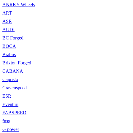
ANRKY Wheels
ART
ASR
AUDI
BC Forged
BOCA
Brabus
Brixton Forged
CABANA
Capristo
Cravenspeed
ESR
Eventuri
FABSPEED
fuss
G power