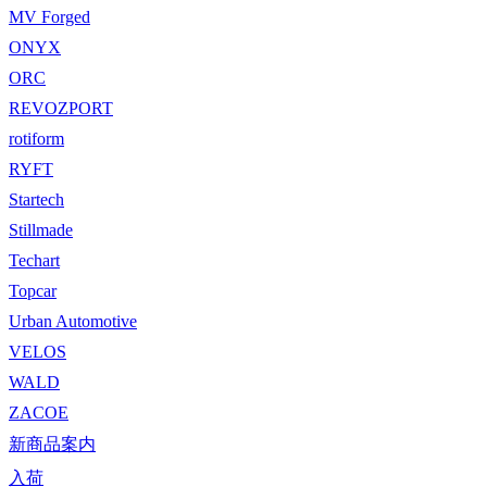
MV Forged
ONYX
ORC
REVOZPORT
rotiform
RYFT
Startech
Stillmade
Techart
Topcar
Urban Automotive
VELOS
WALD
ZACOE
新商品案内
入荷