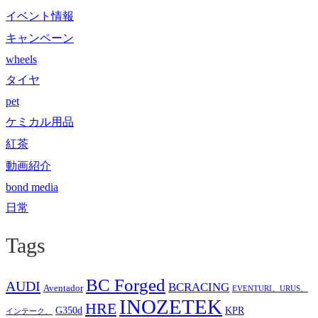
イベント情報
キャンペーン
wheels
タイヤ
pet
ケミカル用品
紅茶
動画紹介
bond media
日常
Tags
BC Forged
AUDI
BCRACING
Aventador
EVENTURI、URUS、
INOZETEK
HRE
G350d
KPR
インテーク、