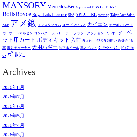
MANSORY
Mercedes-Benz
R35 GT-R
polished
R57
RollsRoyce
SPECTRE
RoyalTails Florence
SNS
steering
TokyoAutoSalon
アメ鍛
カイエン
XLP
インスタグラム
オープンハウス
カーボンパーツ
ペ
カーポートマルゼン
コンパクト
ストローラー
フラットクッション
フルオーダー
ット用カート
ボディキット
入荷
再入荷
小型犬多頭飼い
新発売
洗
犬用バギー
ｸﾞﾘｰﾝﾄﾞｯｸﾞ
車
海外チューナー
純正ホイール
車とペット
ﾄﾞｯｸﾞﾏﾙ
ﾎﾟﾙｼｪ
ｼｪ
Archives
2026年8月
2026年7月
2026年6月
2026年5月
2026年4月
2026年3月