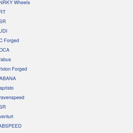
NRKY Wheels
RT
SR
UDI
C Forged
OCA
rabus
rixton Forged
ABANA
apristo
ravenspeed
SR
venturi
ABSPEED