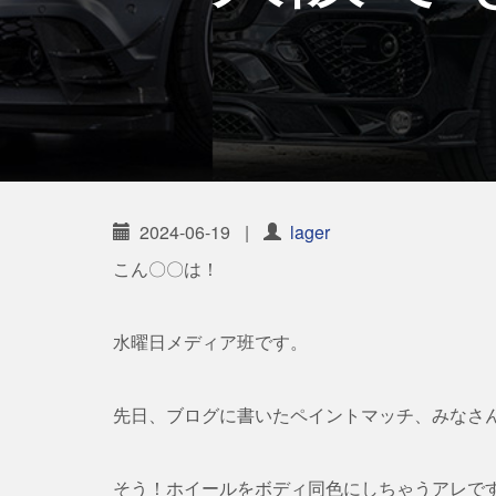
2024-06-19
|
lager
こん〇〇は！
水曜日メディア班です。
先日、ブログに書いたペイントマッチ、みなさ
そう！ホイールをボディ同色にしちゃうアレで