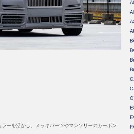
A
A
A
A
B
B
B
！
B
C
C
C
E
E
カラーを活かし、メッキパーツやマンソリーのカーボン
F