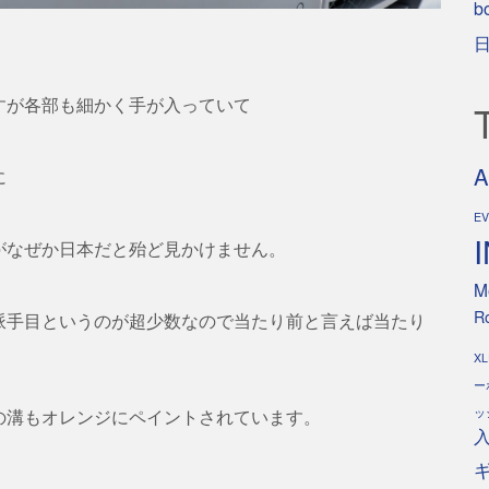
b
すが各部も細かく手が入っていて
A
に
E
がなぜか日本だと殆ど見かけません。
M
Ro
派手目というのが超少数なので当たり前と言えば当たり
XL
ー
ッ
の溝もオレンジにペイントされています。