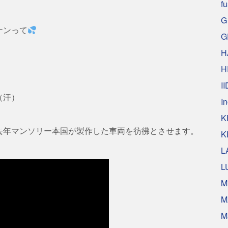
f
G
ナンって
G
H
H
II
（汗）
I
K
去年マンソリー本国が製作した車両を彷彿とさせます。
K
L
L
M
M
M