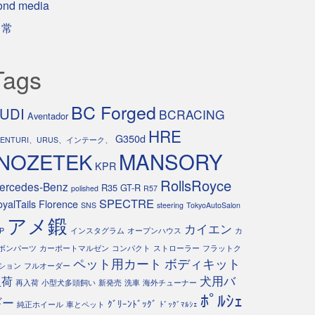
ond media
日常
Tags
BC Forged
UDI
BCRACING
Aventador
HRE
G350d
VENTURI、URUS、インテーク、
INOZETEK
MANSORY
KPR
RollsRoyce
ercedes-Benz
R35 GT-R
polished
R57
SPECTRE
yalTails Florence
SNS
steering
TokyoAutoSalon
アメ鍛
カイエン
P
インスタグラム
オープンハウス
カ
ボンパーツ
カーポートマルゼン
コンパクト
ストローラー
フラットク
ペット用カート
ボディキット
ション
フルオーダー
犬用バ
入荷
再入荷
小型犬多頭飼い
新発売
洗車
海外チューナー
ﾎﾟﾙｼｪ
ギー
ｸﾞﾘｰﾝﾄﾞｯｸﾞ
純正ホイール
車とペット
ﾄﾞｯｸﾞﾏﾙｼｪ