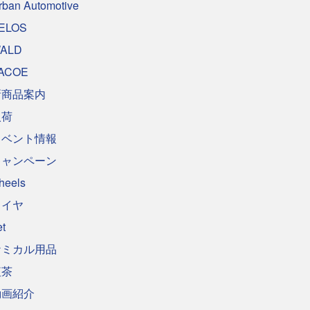
rban Automotive
ELOS
ALD
ACOE
新商品案内
入荷
イベント情報
キャンペーン
heels
タイヤ
et
ケミカル用品
紅茶
動画紹介