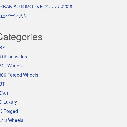
RBAN AUTOMOTIVE アパレル2026
純正パーツ入荷！
Categories
BS
016 Industries
221 Wheels
886 Forged Wheels
BT
DV.1
G Luxury
K Forged
L13 Wheels