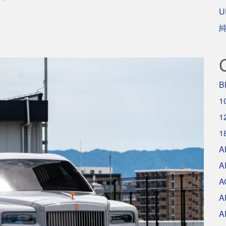
U
B
1
1
1
A
A
A
A
A