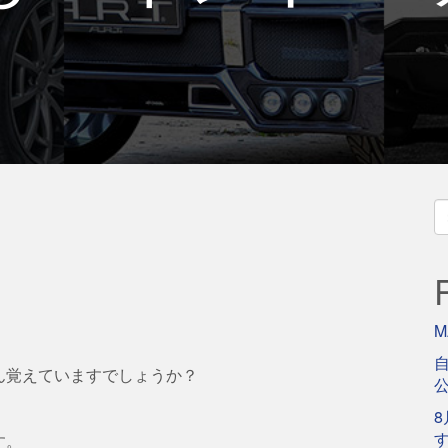
S
fo
M
自
ん覚えていますでしょうか？
8
す。