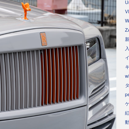
U
V
W
Z
w
p