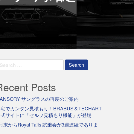
earch
r:
Recent Posts
ANSORY サングラスの再度のご案内
宅でカンタン見積もり！BRABUS＆TECHART
公式サイトに「セルフ見積もり機能」が登場
月末からRoyal Tails 試乗会が3週連続でありま
す！