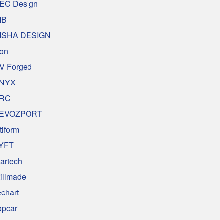
EC Design
IB
ISHA DESIGN
on
V Forged
NYX
RC
EVOZPORT
tiform
YFT
tartech
tillmade
echart
opcar