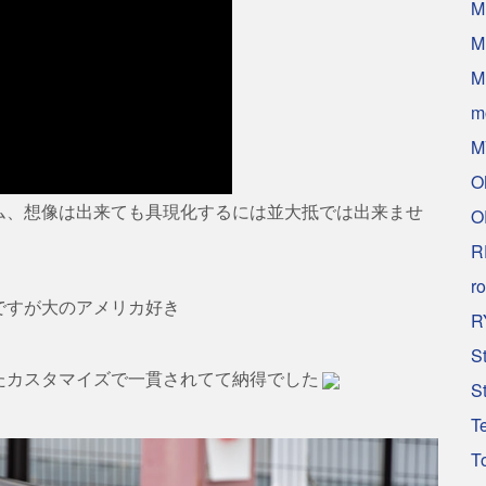
M
M
M
m
M
O
ム、想像は出来ても具現化するには並大抵では出来ませ
O
R
ro
ですが大のアメリカ好き
R
S
たカスタマイズで一貫されてて納得でした
S
T
T