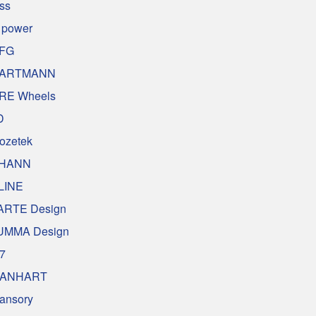
uss
 power
FG
ARTMANN
RE Wheels
D
nozetek
HANN
LINE
ARTE Design
UMMA Design
7
ANHART
ansory