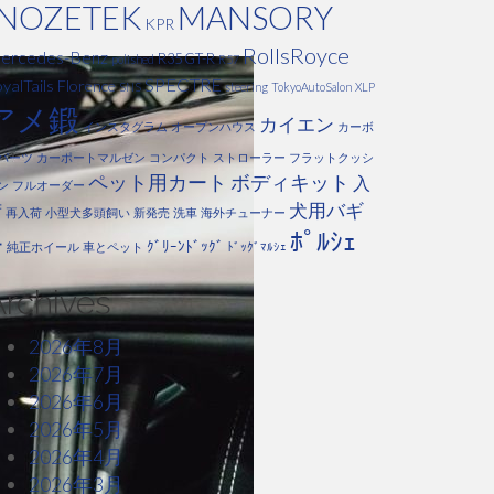
INOZETEK
MANSORY
KPR
RollsRoyce
ercedes-Benz
R35 GT-R
polished
R57
SPECTRE
yalTails Florence
SNS
steering
TokyoAutoSalon
XLP
アメ鍛
カイエン
インスタグラム
オープンハウス
カーボ
パーツ
カーポートマルゼン
コンパクト
ストローラー
フラットクッシ
ペット用カート
ボディキット
入
ン
フルオーダー
犬用バギ
荷
再入荷
小型犬多頭飼い
新発売
洗車
海外チューナー
ﾎﾟﾙｼｪ
ー
ｸﾞﾘｰﾝﾄﾞｯｸﾞ
純正ホイール
車とペット
ﾄﾞｯｸﾞﾏﾙｼｪ
Archives
2026年8月
2026年7月
2026年6月
2026年5月
2026年4月
2026年3月