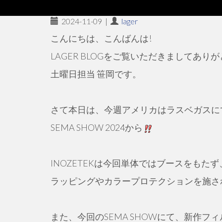
2024-11-09
|
lager
こんにちは、こんばんは!
LAGER BLOGをご覧いただきましてありが
土曜日担当 笹岡です。
さて本日は、今週アメリカはラスベガスに
SEMA SHOW 2024から
INOZETEKは今回単体ではブースをもた
ラッピングやカラープロテクションを施さ
また、今回のSEMA SHOWにて、新作フ