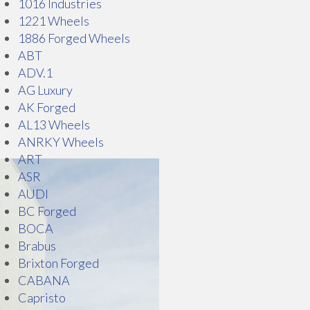
1016 Industries
1221 Wheels
1886 Forged Wheels
ABT
ADV.1
AG Luxury
AK Forged
AL13 Wheels
ANRKY Wheels
ART
ASR
AUDI
BC Forged
BOCA
Brabus
Brixton Forged
CABANA
Capristo