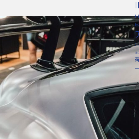
M
Ro
ン
ョ