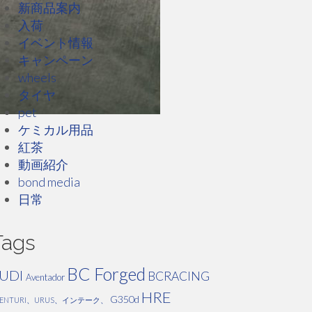
新商品案内
入荷
イベント情報
キャンペーン
wheels
タイヤ
pet
ケミカル用品
紅茶
動画紹介
bond media
日常
Tags
BC Forged
UDI
BCRACING
Aventador
HRE
G350d
VENTURI、URUS、インテーク、