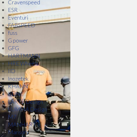
Cravenspeed
ESR
Eventuri
FABSPEED
fuss
G power
GFG
HARTMANN
HRE Wheels
IID
Inozetek
KHANN
KLINE
LARTE Design
LUMMA Design
M7
MANHART
Mansory