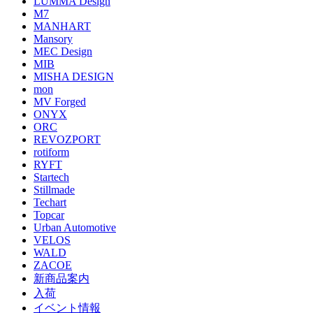
LUMMA Design
M7
MANHART
Mansory
MEC Design
MIB
MISHA DESIGN
mon
MV Forged
ONYX
ORC
REVOZPORT
rotiform
RYFT
Startech
Stillmade
Techart
Topcar
Urban Automotive
VELOS
WALD
ZACOE
新商品案内
入荷
イベント情報