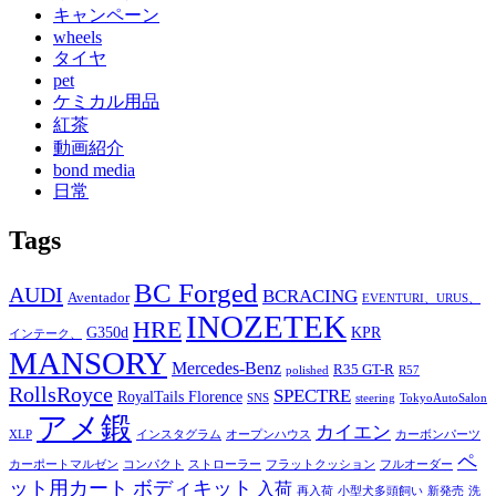
キャンペーン
wheels
タイヤ
pet
ケミカル用品
紅茶
動画紹介
bond media
日常
Tags
BC Forged
AUDI
BCRACING
Aventador
EVENTURI、URUS、
INOZETEK
HRE
G350d
KPR
インテーク、
MANSORY
Mercedes-Benz
R35 GT-R
polished
R57
RollsRoyce
SPECTRE
RoyalTails Florence
SNS
steering
TokyoAutoSalon
アメ鍛
カイエン
XLP
インスタグラム
オープンハウス
カーボンパーツ
ペ
カーポートマルゼン
コンパクト
ストローラー
フラットクッション
フルオーダー
ット用カート
ボディキット
入荷
再入荷
小型犬多頭飼い
新発売
洗