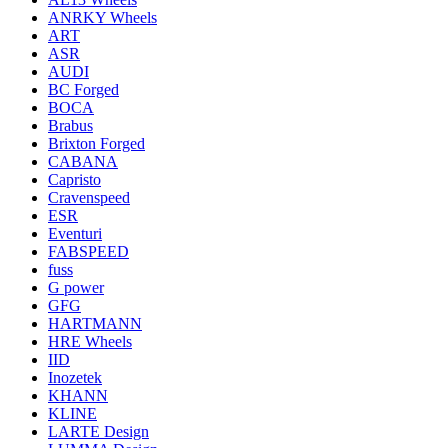
ANRKY Wheels
ART
ASR
AUDI
BC Forged
BOCA
Brabus
Brixton Forged
CABANA
Capristo
Cravenspeed
ESR
Eventuri
FABSPEED
fuss
G power
GFG
HARTMANN
HRE Wheels
IID
Inozetek
KHANN
KLINE
LARTE Design