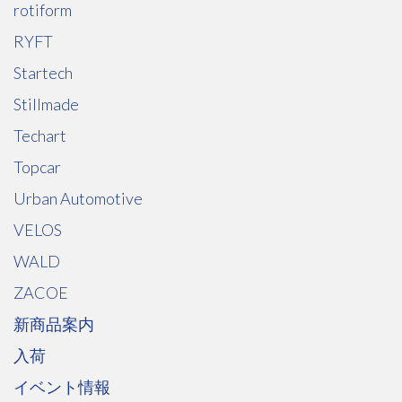
rotiform
RYFT
Startech
Stillmade
Techart
Topcar
Urban Automotive
VELOS
WALD
ZACOE
新商品案内
入荷
イベント情報