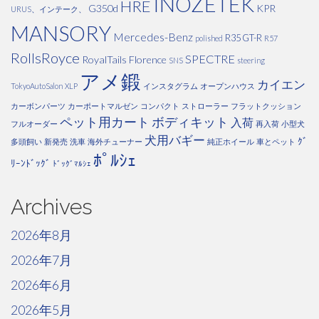
INOZETEK
HRE
G350d
KPR
URUS、インテーク、
MANSORY
Mercedes-Benz
R35 GT-R
polished
R57
RollsRoyce
SPECTRE
RoyalTails Florence
SNS
steering
アメ鍛
カイエン
TokyoAutoSalon
XLP
インスタグラム
オープンハウス
カーボンパーツ
カーポートマルゼン
コンパクト
ストローラー
フラットクッション
ペット用カート
ボディキット
入荷
フルオーダー
再入荷
小型犬
犬用バギー
ｸﾞ
多頭飼い
新発売
洗車
海外チューナー
純正ホイール
車とペット
ﾎﾟﾙｼｪ
ﾘｰﾝﾄﾞｯｸﾞ
ﾄﾞｯｸﾞﾏﾙｼｪ
Archives
2026年8月
2026年7月
2026年6月
2026年5月