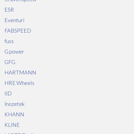
ESR
Eventuri
FABSPEED
fuss
G power
GFG
HARTMANN
HRE Wheels
IID
Inozetek
KHANN
KLINE