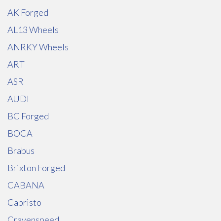
AK Forged
AL13 Wheels
ANRKY Wheels
ART
ASR
AUDI
BC Forged
BOCA
Brabus
Brixton Forged
CABANA
Capristo
Cravenspeed