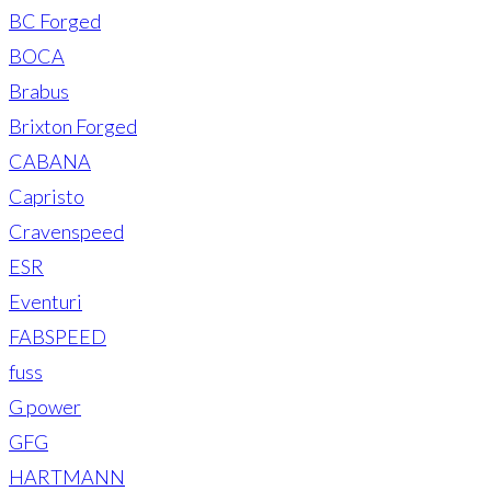
BC Forged
BOCA
Brabus
Brixton Forged
CABANA
Capristo
Cravenspeed
ESR
Eventuri
FABSPEED
fuss
G power
GFG
HARTMANN