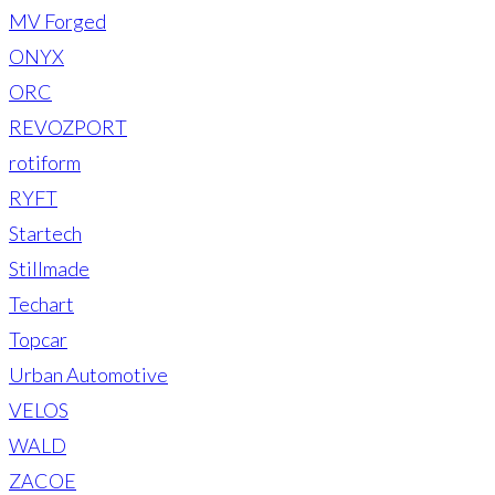
MV Forged
ONYX
ORC
REVOZPORT
rotiform
RYFT
Startech
Stillmade
Techart
Topcar
Urban Automotive
VELOS
WALD
ZACOE