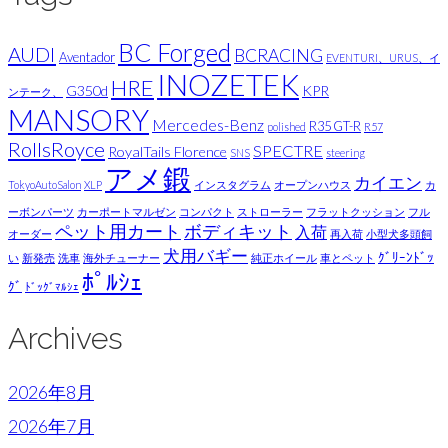
BC Forged
AUDI
BCRACING
Aventador
EVENTURI、URUS、イ
INOZETEK
HRE
G350d
KPR
ンテーク、
MANSORY
Mercedes-Benz
R35 GT-R
polished
R57
RollsRoyce
SPECTRE
RoyalTails Florence
SNS
steering
アメ鍛
カイエン
TokyoAutoSalon
XLP
インスタグラム
オープンハウス
カ
ーボンパーツ
カーポートマルゼン
コンパクト
ストローラー
フラットクッション
フル
ペット用カート
ボディキット
入荷
オーダー
再入荷
小型犬多頭飼
犬用バギー
ｸﾞﾘｰﾝﾄﾞｯ
い
新発売
洗車
海外チューナー
純正ホイール
車とペット
ﾎﾟﾙｼｪ
ｸﾞ
ﾄﾞｯｸﾞﾏﾙｼｪ
Archives
2026年8月
2026年7月