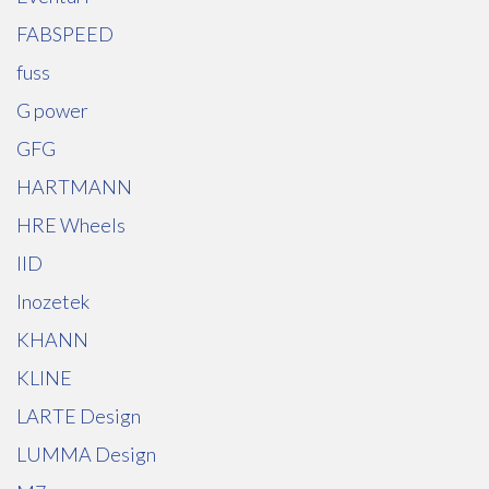
FABSPEED
fuss
G power
GFG
HARTMANN
HRE Wheels
IID
Inozetek
KHANN
KLINE
LARTE Design
LUMMA Design