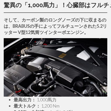
驚異の「1,000馬力」！心臓部はフルチ
そして、カーボン製のロングノーズの下に収まるの
は、BRABUSの手によってフルチューンされた5.2リ
ッター V型12気筒ツインターボエンジン。
最高出力：
1,000馬力
最大トルク：
1,200 Nm