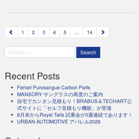
paging-
1
2
3
4
5
…
14
navigation
Search
for:
Recent Posts
Ferrari Purosangue Carbon Parts
MANSORY サングラスの再度のご案内
自宅でカンタン見積もり！BRABUS＆TECHART公
式サイトに「セルフ見積もり機能」が登場
8月末からRoyal Tails 試乗会が3週連続であります！
URBAN AUTOMOTIVE アパレル2026