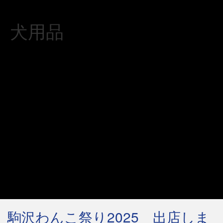
犬用品
駒沢わんこ祭り2025 出店しま