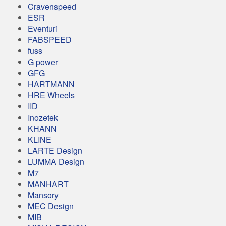
Cravenspeed
ESR
Eventuri
FABSPEED
fuss
G power
GFG
HARTMANN
HRE Wheels
IID
Inozetek
KHANN
KLINE
LARTE Design
LUMMA Design
M7
MANHART
Mansory
MEC Design
MIB