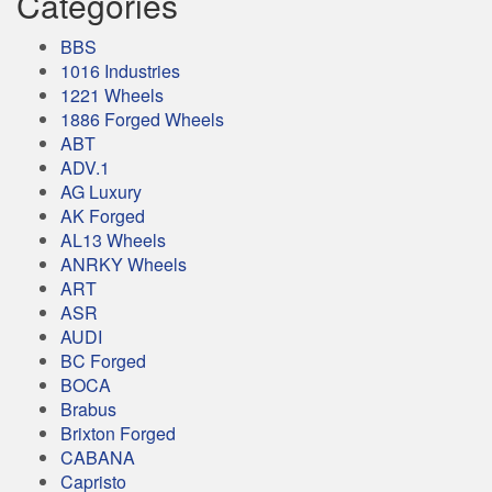
Categories
BBS
1016 Industries
1221 Wheels
1886 Forged Wheels
ABT
ADV.1
AG Luxury
AK Forged
AL13 Wheels
ANRKY Wheels
ART
ASR
AUDI
BC Forged
BOCA
Brabus
Brixton Forged
CABANA
Capristo