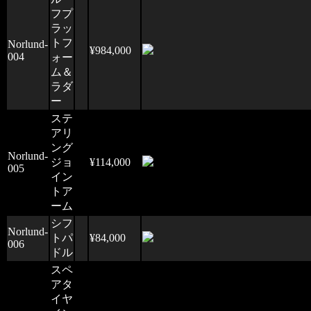
フプ
ラッ
トフ
Norlund-
¥984,000
004
ォー
ム＆
ラダ
ー
ステ
アリ
ング
Norlund-
ジョ
¥114,000
005
イン
トア
ーム
シフ
Norlund-
トパ
¥84,000
006
ドル
スペ
アタ
イヤ