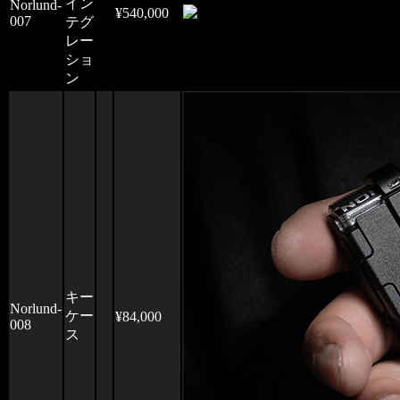
イン
Norlund-
¥540,000
007
テグ
レー
ショ
ン
キー
Norlund-
ケー
¥84,000
008
ス