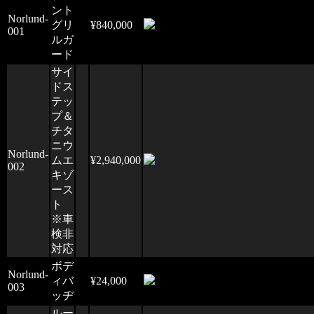
ント
Norlund-
グリ
¥840,000
001
ルガ
ード
サイ
ドス
テッ
プ＆
チタ
ニウ
Norlund-
ムエ
¥2,940,000
002
キゾ
ース
ト
※車
検非
対応
ボデ
Norlund-
ィバ
¥24,000
003
ッヂ
ルー