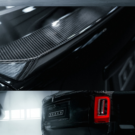
Land Rover Defender 90/110/130 2020
Range Rover L460 2022- Wide Body Package
Range Rover L460 2022- Bumper Package
Range Rover L405 2018-
Range Rover Sport L461 2023-
Range Rover Sport & SVR L494 2018-
Range Rover Sport & SVR L494 -2017
Range Rover L560 Velar
Rolls-Royce CULLINAN SERIES Ⅱ
Rolls-Royce Ghost
Tesla Model 3