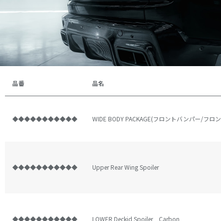
Tesla Model S
Tesla Model X
VW GOLF 8 R MK
Dealer list
品番
品名
◆◆◆◆◆◆◆◆◆◆◆
WIDE BODY PACKAGE(フロントバンパー
◆◆◆◆◆◆◆◆◆◆◆
Upper Rear Wing Spoiler
◆◆◆◆◆◆◆◆◆◆◆
LOWER Deckid Spoiler Carbon