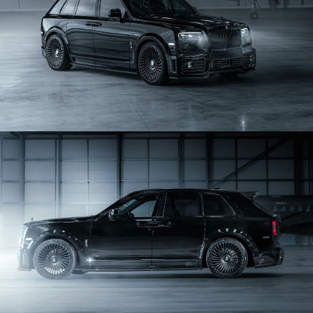
Audi RSQ8 F1
Audi RSQ8 2024y-
Bentley Bentayga
Mercedes-Benz EQC
Mercedes-Benz W465 G63 Wide Track
商品情報
Mercedes-Benz W465 G63 Light Package
Mercedes-Benz W463A G-Class
会社概要
Lamborghini Urus S & Performante
お問合せ
Lamborghini Urus
Lamborghini AVENTADOR S
Land Rover Defender 110 2020 × XRS【65台限定】