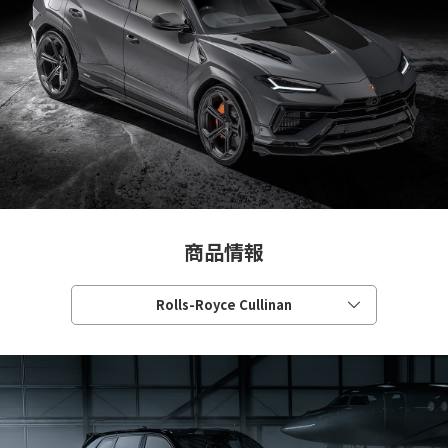
商品情報
Rolls-Royce Cullinan
Audi RS3 GY
Audi RS4 B9.5
Audi RS6 Avant C8