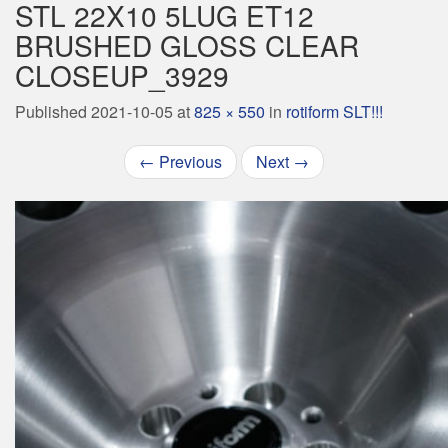
STL 22X10 5LUG ET12
BRUSHED GLOSS CLEAR
CLOSEUP_3929
Published
2021-10-05
at
825 × 550
in
rotiform SLT!!!
←
Previous
Next
→