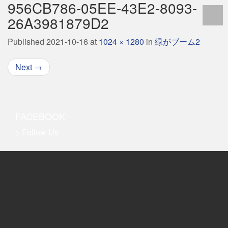
956CB786-05EE-43E2-8093-
26A3981879D2
Published
2021-10-16
at
1024 × 1280
in
緑がブーム2
Next
→
FACEBOOK
> Follow Us