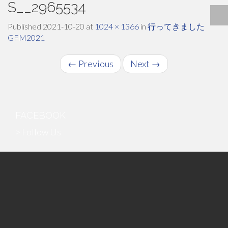
S__2965534
Published
2021-10-20
at
1024 × 1366
in
行ってきました
GFM2021
←
Previous
Next
→
FACEBOOK
> Follow Us