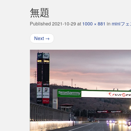
無題
Published
2021-10-29
at
1000 × 881
in
miniフェ
Next
→