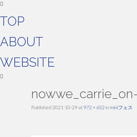
TOP
ABOUT
WEBSITE
nowwe_carrie_on-
Published
2021-10-29
at
972 × 652
in
miniフェス 