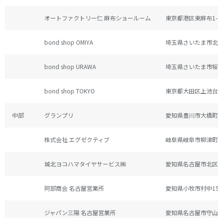
オートファクトリー仁 麻布ショールーム
東京都港区東麻布1-
bond shop OMIYA
埼玉県さいたま市北区
bond shop URAWA
埼玉県さいたま市桜区
bond shop TOKYO
東京都大田区上池台1-
中部
グランプリ
愛知県豊川市大橋町1
株式会社 エグゼクティブ
岐阜県岐阜市柳津町
城北ヨコハマタイヤサービス㈱
愛知県名古屋市北区
阿部商会 名古屋営業所
愛知県小牧市村中158
ジャパン三陽 名古屋営業所
愛知県名古屋市守山