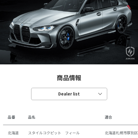
商品情報
Dealer list
FERRARI SF90
品番
品名
適合
FERRARI F8
FERRARI 488 GTB
北海道
スタイルコクピット フィール
北海道札幌市厚別区厚