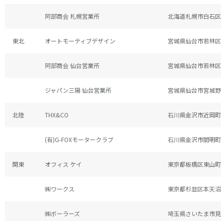
Lamborghini Revuelto
阿部商会 札幌営業所
北海道札幌市白石区流
Lamborghini Huracan LP610-4
東北
オートモーティブデザイン
宮城県仙台市若林区六
McLaren 650S
阿部商会 仙台営業所
宮城県仙台市若林区
McLaren 720S
ジャパン三陽 仙台営業所
宮城県仙台市宮城野区
Mercedes-Benz AMG CLA45S X118
Mercedes-AMG GT
北陸
THX&CO
石川県金沢市近岡町6
Mercedes-AMG GT43/GT53 X290 -2023ｙ
(有)G-FOXモータークラブ
石川県金沢市間明町2
Mercedes-Benz AMG GT63 X290 -2023ｙ
関東
オフィス ケイ
東京都板橋区東山町2
Mercedes-AMG CLS53 C257
㈱ワークス
東京都杉並区本天沼3-
BMW 135i M F40
BMW M2 F87
㈱ボーラーズ
埼玉県さいたま市見沼