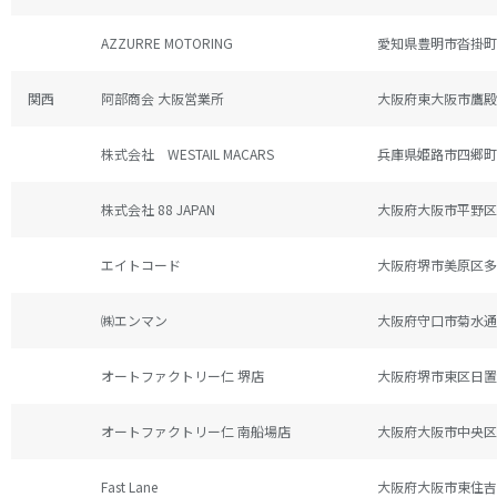
AZZURRE MOTORING
愛知県豊明市沓掛町小
関西
阿部商会 大阪営業所
大阪府東大阪市鷹殿町
株式会社 WESTAIL MACARS
兵庫県姫路市四郷町山
株式会社 88 JAPAN
大阪府大阪市平野区加
エイトコード
大阪府堺市美原区多治
㈱エンマン
大阪府守口市菊水通3-
オートファクトリー仁 堺店
大阪府堺市東区日置荘
オートファクトリー仁 南船場店
大阪府大阪市中央区博
Fast Lane
大阪府大阪市東住吉区