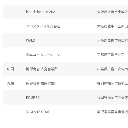
bond shop OSAKA
大阪府大阪市東成区東
プロスタッフ株式会社
大阪府豊中市上新田4-
WALD
大阪府高槻市京口町1
橋本コーポレーション
京都府京都市左京二
中国
阿部商会 広島営業所
広島県広島市安佐南区
九州
阿部商会 福岡営業所
福岡県福岡市博多区西
EC.SPEC
福岡県福岡市中央区地
㈱GLANZ COAT
鹿児島県霧島市溝辺町