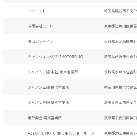
BMW 330i/340i M G20
ファースト
埼玉県越谷市千間台西
BMW G82 M4/G80 M3
有限会社ユーロ
東京都江戸川区東葛西
BMW X4M F98
青山ピットイン
東京都港区西麻布1-1
商品情報
BMW X6 40i/50i M G06
キャルウィング/213MOTORRING
埼玉県所沢市松郷34
BMW X7 40i/50i M G07
会社概要
BMW 840i/850i Coupe G14/G15
ジャパン三陽 本社/水戸営業所
茨城県水戸市住吉町
お問合せ
Porsche Taycan
ジャパン三陽 横浜営業所
神奈川県横浜市緑区西
限定KIT□TOYOTA SUPRA
ジャパン三陽 埼玉営業所
埼玉県白岡市白岡７
阿部商会 関東営業所
東京都千代田区神田
AZZURRE MOTORING 麻布ショールーム
東京都港区東麻布3-3