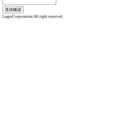
送信確認
LagerCorporation All right reserved.