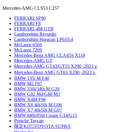
Mercedes-AMG CLS53 C257
FERRARI SF90
FERRARI F8
FERRARI 488 GTB
Lamborghini Revuelto
Lamborghini Huracan LP610-4
McLaren 650S
McLaren 720S
Mercedes-Benz AMG CLA45S X118
Mercedes-AMG GT
Mercedes-AMG GT43/GT53 X290 -2023ｙ
Mercedes-Benz AMG GT63 X290 -2023ｙ
BMW 135i M F40
BMW M2 F87
BMW 330i/340i M G20
BMW G82 M4/G80 M3
BMW X4M F98
BMW X6 40i/50i M G06
BMW X7 40i/50i M G07
BMW 840i/850i Coupe G14/G15
Porsche Taycan
限定KIT□TOYOTA SUPRA