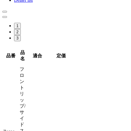
Dealer list
1
2
3
品
品番
適合
定価
名
フ
ロ
ン
ト
リ
ッ
プ/
サ
イ
ド
ス