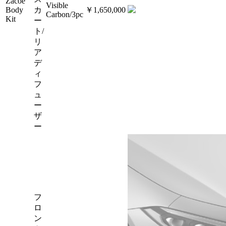
Zacoe
Visible
Body
カ
￥1,650,000
Carbon/3pc
Kit
ー
ト/
リ
ア
デ
ィ
フ
ュ
ー
ザ
ー
フ
ロ
ン