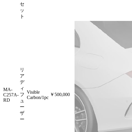
セ
ッ
ト
リ
ア
デ
ィ
MA-
Visible
フ
￥500,000
C257A-
Carbon/1pc
RD
ュ
ー
ザ
ー