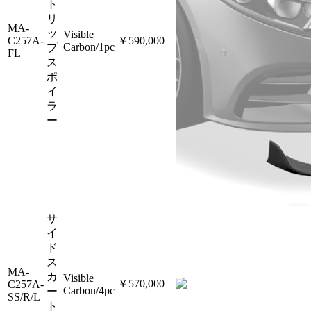
ト
リ
MA-
ッ
Visible
C257A-
￥590,000
Carbon/1pc
プ
FL
ス
ポ
イ
ラ
ー
サ
イ
ド
ス
MA-
カ
Visible
￥570,000
C257A-
Carbon/4pc
ー
SS/R/L
ト