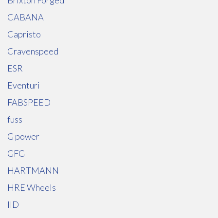
Brixton Forged
CABANA
Capristo
Cravenspeed
ESR
Eventuri
FABSPEED
fuss
G power
GFG
HARTMANN
HRE Wheels
IID