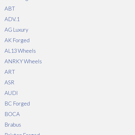
ABT
ADV.1
AG Luxury
AK Forged
AL13 Wheels
ANRKY Wheels
ART
ASR
AUDI
BC Forged
BOCA
Brabus