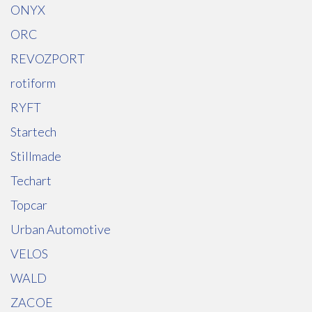
ONYX
ORC
REVOZPORT
rotiform
RYFT
Startech
Stillmade
Techart
Topcar
Urban Automotive
VELOS
WALD
ZACOE