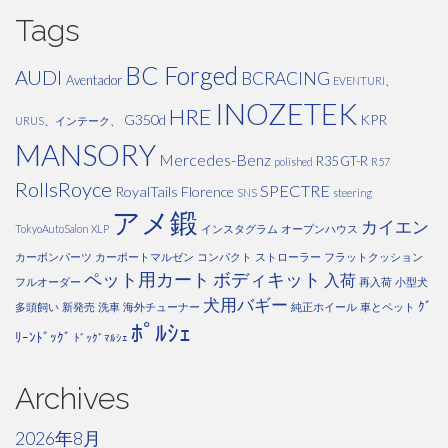
Tags
BC Forged
AUDI
BCRACING
Aventador
EVENTURI、
INOZETEK
HRE
G350d
KPR
URUS、インテーク、
MANSORY
Mercedes-Benz
R35 GT-R
polished
R57
RollsRoyce
SPECTRE
RoyalTails Florence
SNS
steering
アメ鍛
カイエン
TokyoAutoSalon
XLP
インスタグラム
オープンハウス
カーボンパーツ
カーポートマルゼン
コンパクト
ストローラー
フラットクッション
ペット用カート
ボディキット
入荷
フルオーダー
再入荷
小型犬
犬用バギー
ｸﾞ
多頭飼い
新発売
洗車
海外チューナー
純正ホイール
車とペット
ﾎﾟﾙｼｪ
ﾘｰﾝﾄﾞｯｸﾞ
ﾄﾞｯｸﾞﾏﾙｼｪ
Archives
2026年8月