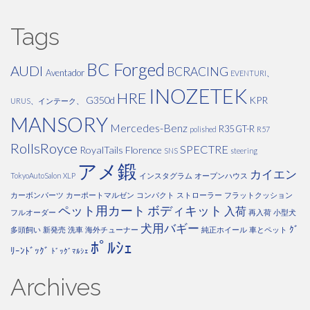
Tags
BC Forged
AUDI
BCRACING
Aventador
EVENTURI、
INOZETEK
HRE
G350d
KPR
URUS、インテーク、
MANSORY
Mercedes-Benz
R35 GT-R
polished
R57
RollsRoyce
SPECTRE
RoyalTails Florence
SNS
steering
アメ鍛
カイエン
TokyoAutoSalon
XLP
インスタグラム
オープンハウス
カーボンパーツ
カーポートマルゼン
コンパクト
ストローラー
フラットクッション
ペット用カート
ボディキット
入荷
フルオーダー
再入荷
小型犬
犬用バギー
ｸﾞ
多頭飼い
新発売
洗車
海外チューナー
純正ホイール
車とペット
ﾎﾟﾙｼｪ
ﾘｰﾝﾄﾞｯｸﾞ
ﾄﾞｯｸﾞﾏﾙｼｪ
Archives