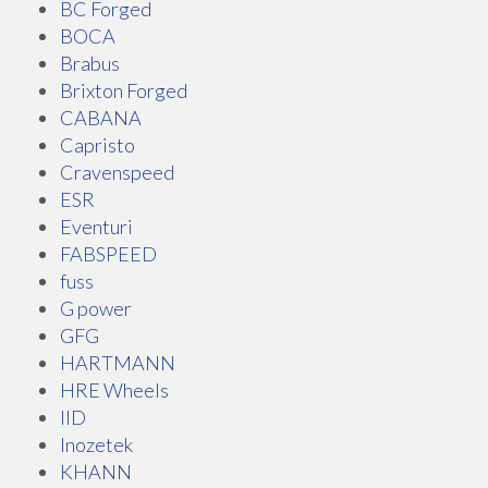
BC Forged
BOCA
Brabus
Brixton Forged
CABANA
Capristo
Cravenspeed
ESR
Eventuri
FABSPEED
fuss
G power
GFG
HARTMANN
HRE Wheels
IID
Inozetek
KHANN