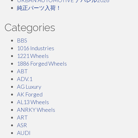
URBAN AUTOMOTIVE アパレル2026
純正パーツ入荷！
Categories
BBS
1016 Industries
1221 Wheels
1886 Forged Wheels
ABT
ADV.1
AG Luxury
AK Forged
AL13 Wheels
ANRKY Wheels
ART
ASR
AUDI