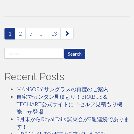
paging-
1
2
3
…
13
navigation
Search
for:
Recent Posts
MANSORY サングラスの再度のご案内
自宅でカンタン見積もり！BRABUS＆
TECHART公式サイトに「セルフ見積もり機
能」が登場
8月末からRoyal Tails 試乗会が3週連続でありま
す！