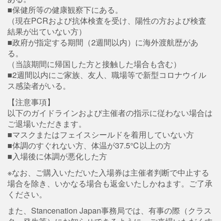
■保健所等の健康観察下にある。
（現在PCRおよび抗体検査を受け、陽性の方および検査
結果が出ていない方）
■政府が指定する期間（2週間以内）に海外渡航歴があ
る。
（当該期間に帰国した方と接触した場合も含む）
■2週間以内にご家族、友人、職場等で新型コロナウイル
ス感染者がいる。
【注意事項】
以下のガイドラインおよび主催者の指示に従わない場合は
ご退場いただきます。
■マスクまたはフェイスシールドを着用していない方
■体調のすぐれない方、体温が37.5℃以上の方
■入場後に体調が悪化した方
※なお、ご購入いただいた入場券は主催者判断で中止する
場合を除き、いかなる場合も返金いたしかねます。ご了承
ください。
また、Stancenation Japan事務局では、有事の際（クラス