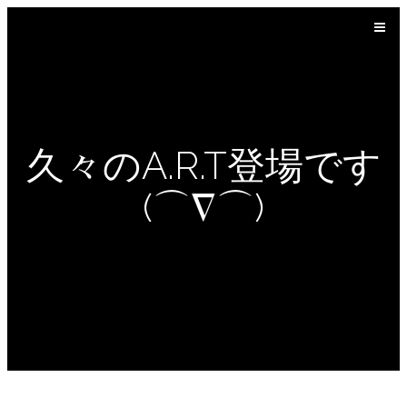
久々のA.R.T登場です
(⌒∇⌒)