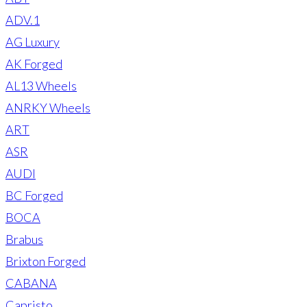
ADV.1
AG Luxury
AK Forged
AL13 Wheels
ANRKY Wheels
ART
ASR
AUDI
BC Forged
BOCA
Brabus
Brixton Forged
CABANA
Capristo