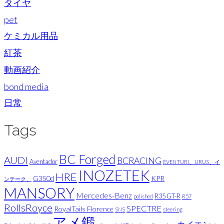
タイヤ
pet
ケミカル用品
紅茶
動画紹介
bond media
日常
Tags
BC Forged
AUDI
BCRACING
Aventador
EVENTURI、URUS、イ
INOZETEK
HRE
G350d
KPR
ンテーク、
MANSORY
Mercedes-Benz
R35 GT-R
polished
R57
RollsRoyce
SPECTRE
RoyalTails Florence
SNS
steering
アメ鍛