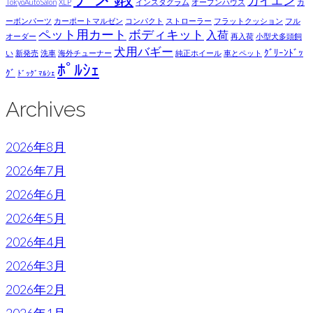
カイエン
TokyoAutoSalon
XLP
インスタグラム
オープンハウス
カ
ーボンパーツ
カーポートマルゼン
コンパクト
ストローラー
フラットクッション
フル
ペット用カート
ボディキット
入荷
オーダー
再入荷
小型犬多頭飼
犬用バギー
ｸﾞﾘｰﾝﾄﾞｯ
い
新発売
洗車
海外チューナー
純正ホイール
車とペット
ﾎﾟﾙｼｪ
ｸﾞ
ﾄﾞｯｸﾞﾏﾙｼｪ
Archives
2026年8月
2026年7月
2026年6月
2026年5月
2026年4月
2026年3月
2026年2月
2026年1月