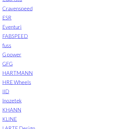
Cravenspeed
ESR
Eventuri
FABSPEED
fuss
G power
GFG
HARTMANN
HRE Wheels
IID
Inozetek
KHANN
KLINE
LARTE Design