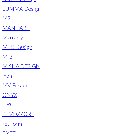
LUMMA Design
M7
MANHART
Mansory
MEC Design
MIB
MISHA DESIGN
mon
MV Forged
ONYX
ORC
REVOZPORT
rotiform
RYFT