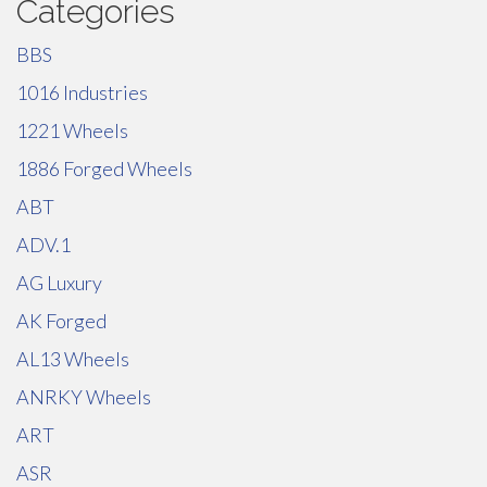
Categories
BBS
1016 Industries
1221 Wheels
1886 Forged Wheels
ABT
ADV.1
AG Luxury
AK Forged
AL13 Wheels
ANRKY Wheels
ART
ASR