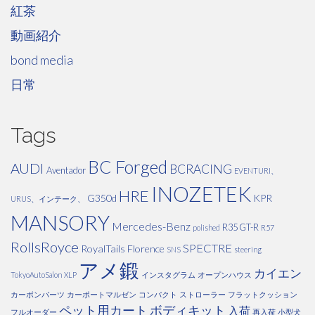
紅茶
動画紹介
bond media
日常
Tags
BC Forged
AUDI
BCRACING
Aventador
EVENTURI、
INOZETEK
HRE
G350d
KPR
URUS、インテーク、
MANSORY
Mercedes-Benz
R35 GT-R
polished
R57
RollsRoyce
SPECTRE
RoyalTails Florence
SNS
steering
アメ鍛
カイエン
TokyoAutoSalon
XLP
インスタグラム
オープンハウス
カーボンパーツ
カーポートマルゼン
コンパクト
ストローラー
フラットクッション
ペット用カート
ボディキット
入荷
フルオーダー
再入荷
小型犬