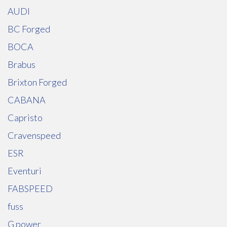
AUDI
BC Forged
BOCA
Brabus
Brixton Forged
CABANA
Capristo
Cravenspeed
ESR
Eventuri
FABSPEED
fuss
G power