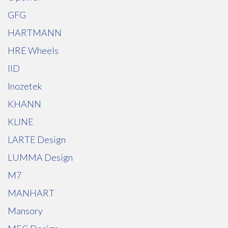
GFG
HARTMANN
HRE Wheels
IID
Inozetek
KHANN
KLINE
LARTE Design
LUMMA Design
M7
MANHART
Mansory