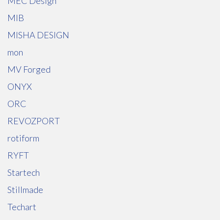
MEC Design
MIB
MISHA DESIGN
mon
MV Forged
ONYX
ORC
REVOZPORT
rotiform
RYFT
Startech
Stillmade
Techart