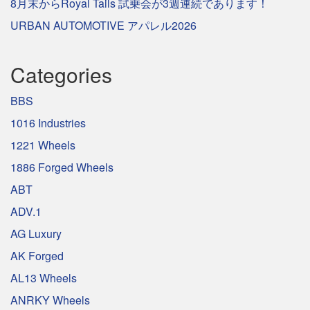
8月末からRoyal Tails 試乗会が3週連続であります！
URBAN AUTOMOTIVE アパレル2026
Categories
BBS
1016 Industries
1221 Wheels
1886 Forged Wheels
ABT
ADV.1
AG Luxury
AK Forged
AL13 Wheels
ANRKY Wheels