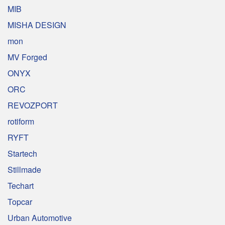
MIB
MISHA DESIGN
mon
MV Forged
ONYX
ORC
REVOZPORT
rotiform
RYFT
Startech
Stillmade
Techart
Topcar
Urban Automotive