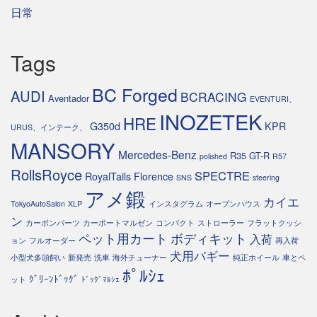
日常
Tags
BC Forged
AUDI
BCRACING
Aventador
EVENTURI、
INOZETEK
HRE
G350d
KPR
URUS、インテーク、
MANSORY
Mercedes-Benz
R35 GT-R
polished
R57
RollsRoyce
SPECTRE
RoyalTails Florence
SNS
steering
アメ鍛
カイエ
TokyoAutoSalon
XLP
インスタグラム
オープンハウス
ン
カーボンパーツ
カーポートマルゼン
コンパクト
ストローラー
フラットクッシ
ペット用カート
ボディキット
入荷
ョン
フルオーダー
再入荷
犬用バギー
小型犬多頭飼い
新発売
洗車
海外チューナー
純正ホイール
車とペ
ﾎﾟﾙｼｪ
ｸﾞﾘｰﾝﾄﾞｯｸﾞ
ット
ﾄﾞｯｸﾞﾏﾙｼｪ