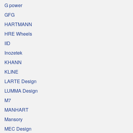
G power
GFG
HARTMANN
HRE Wheels
IID
Inozetek
KHANN
KLINE
LARTE Design
LUMMA Design
M7
MANHART
Mansory
MEC Design