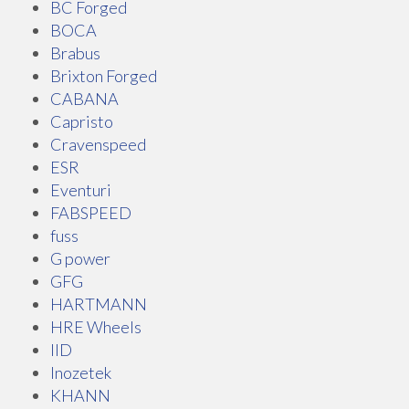
BC Forged
BOCA
Brabus
Brixton Forged
CABANA
Capristo
Cravenspeed
ESR
Eventuri
FABSPEED
fuss
G power
GFG
HARTMANN
HRE Wheels
IID
Inozetek
KHANN