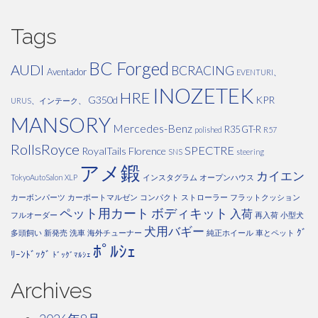
Tags
BC Forged
AUDI
BCRACING
Aventador
EVENTURI、
INOZETEK
HRE
G350d
KPR
URUS、インテーク、
MANSORY
Mercedes-Benz
R35 GT-R
polished
R57
RollsRoyce
SPECTRE
RoyalTails Florence
SNS
steering
アメ鍛
カイエン
TokyoAutoSalon
XLP
インスタグラム
オープンハウス
カーボンパーツ
カーポートマルゼン
コンパクト
ストローラー
フラットクッション
ペット用カート
ボディキット
入荷
フルオーダー
再入荷
小型犬
犬用バギー
ｸﾞ
多頭飼い
新発売
洗車
海外チューナー
純正ホイール
車とペット
ﾎﾟﾙｼｪ
ﾘｰﾝﾄﾞｯｸﾞ
ﾄﾞｯｸﾞﾏﾙｼｪ
Archives