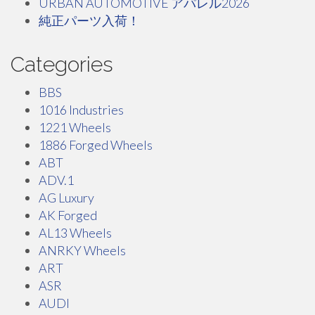
URBAN AUTOMOTIVE アパレル2026
純正パーツ入荷！
Categories
BBS
1016 Industries
1221 Wheels
1886 Forged Wheels
ABT
ADV.1
AG Luxury
AK Forged
AL13 Wheels
ANRKY Wheels
ART
ASR
AUDI