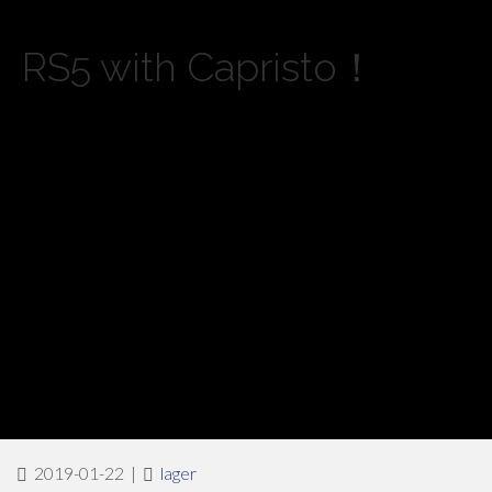
RS5 with Capristo！
2019-01-22
|
lager