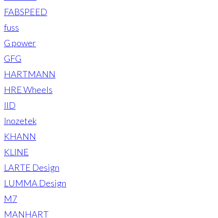
FABSPEED
fuss
G power
GFG
HARTMANN
HRE Wheels
IID
Inozetek
KHANN
KLINE
LARTE Design
LUMMA Design
M7
MANHART