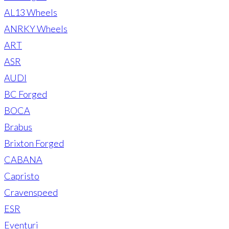
AL13 Wheels
ANRKY Wheels
ART
ASR
AUDI
BC Forged
BOCA
Brabus
Brixton Forged
CABANA
Capristo
Cravenspeed
ESR
Eventuri