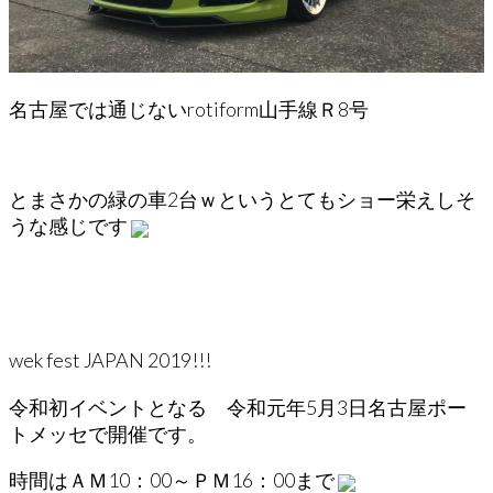
名古屋では通じないrotiform山手線Ｒ8号
とまさかの緑の車2台ｗというとてもショー栄えしそ
うな感じです
wek fest JAPAN 2019!!!
令和初イベントとなる 令和元年5月3日名古屋ポー
トメッセで開催です。
時間はＡＭ10：00～ＰＭ16：00まで