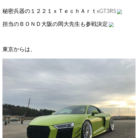
秘密兵器の１２２１ｘＴｅｃｈＡｒｔxGT3RS
担当のＢＯＮＤ大阪の岡大先生も参戦決定
東京からは、