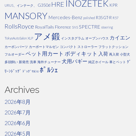
INOZETEK
HRE
G350d
KPR
URUS、インテーク、
MANSORY
Mercedes-Benz
R35 GT-R
polished
R57
RollsRoyce
SPECTRE
RoyalTails Florence
SNS
steering
アメ鍛
カイエン
TokyoAutoSalon
XLP
インスタグラム
オープンハウス
カーボンパーツ
カーポートマルゼン
コンパクト
ストローラー
フラットクッション
ペット用カート
ボディキット
入荷
フルオーダー
再入荷
小型犬
犬用バギー
ｸﾞ
多頭飼い
新発売
洗車
海外チューナー
純正ホイール
車とペット
ﾎﾟﾙｼｪ
ﾘｰﾝﾄﾞｯｸﾞ
ﾄﾞｯｸﾞﾏﾙｼｪ
Archives
2026年8月
2026年7月
2026年6月
2026年5月