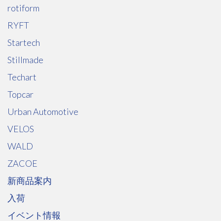
rotiform
RYFT
Startech
Stillmade
Techart
Topcar
Urban Automotive
VELOS
WALD
ZACOE
新商品案内
入荷
イベント情報