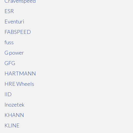
Cravenspeed
ESR
Eventuri
FABSPEED
fuss
G power
GFG
HARTMANN
HRE Wheels
IID
Inozetek
KHANN
KLINE