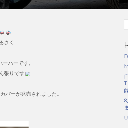
S
fo
るさく
F
ハーハーです。
ん張りです
スのカバーが発売されました。
8
U