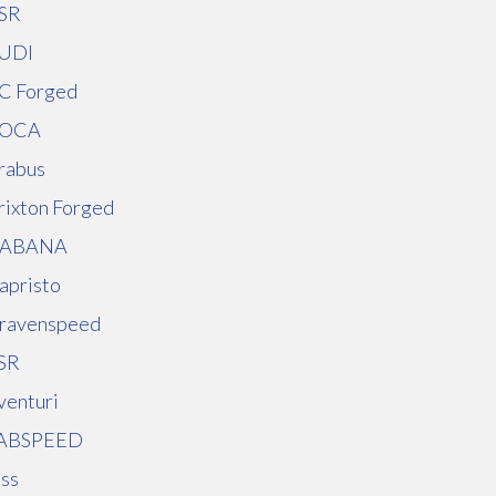
SR
UDI
C Forged
OCA
rabus
rixton Forged
ABANA
apristo
ravenspeed
SR
venturi
ABSPEED
uss