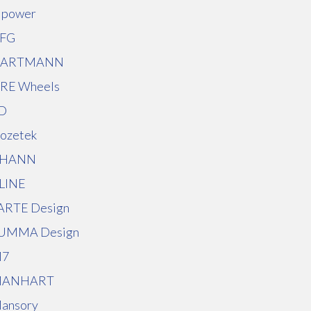
 power
FG
ARTMANN
RE Wheels
ID
nozetek
HANN
LINE
ARTE Design
UMMA Design
7
ANHART
ansory