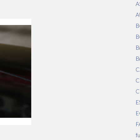
A
A
B
B
B
B
C
C
C
E
E
F
f