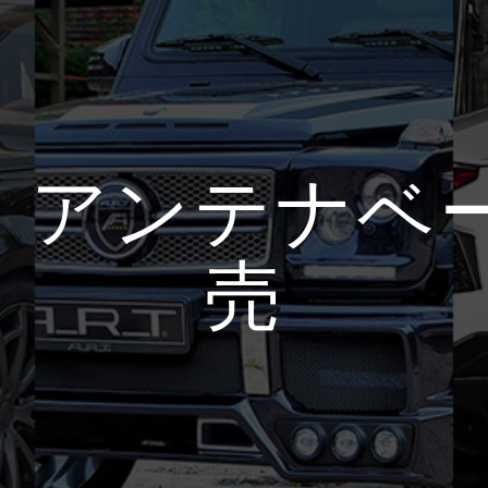
系 アンテナ
売