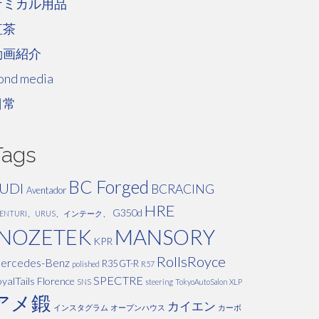
ケミカル用品
紅茶
動画紹介
ond media
日常
Tags
BC Forged
UDI
BCRACING
Aventador
HRE
G350d
VENTURI、URUS、インテーク、
INOZETEK
MANSORY
KPR
RollsRoyce
ercedes-Benz
R35 GT-R
polished
R57
SPECTRE
yalTails Florence
SNS
steering
TokyoAutoSalon
XLP
アメ鍛
カイエン
インスタグラム
オープンハウス
カーボ