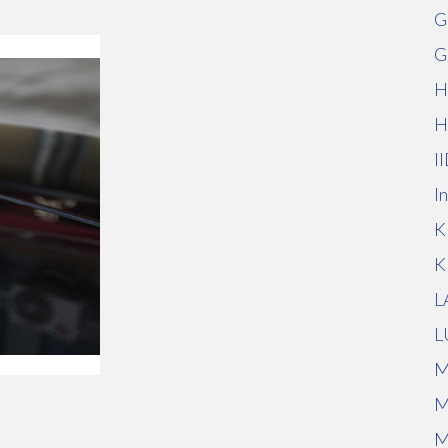
G
G
H
H
I
I
K
K
L
L
M
M
M