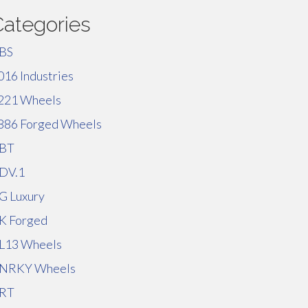
Categories
BS
016 Industries
221 Wheels
886 Forged Wheels
BT
DV.1
G Luxury
K Forged
L13 Wheels
NRKY Wheels
RT