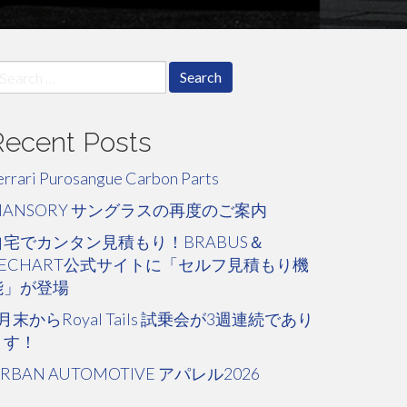
earch
r:
Recent Posts
errari Purosangue Carbon Parts
MANSORY サングラスの再度のご案内
自宅でカンタン見積もり！BRABUS＆
TECHART公式サイトに「セルフ見積もり機
能」が登場
月末からRoyal Tails 試乗会が3週連続であり
ます！
RBAN AUTOMOTIVE アパレル2026