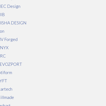
EC Design
IB
ISHA DESIGN
on
V Forged
NYX
RC
EVOZPORT
otiform
YFT
tartech
tillmade
echart