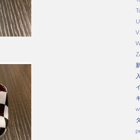
T
U
V
W
Z
w
p