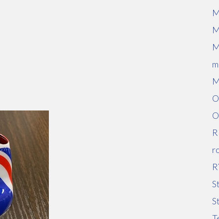
M
M
M
m
M
O
O
R
r
R
S
S
T