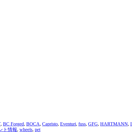
T
,
BC Forged
,
BOCA
,
Capristo
,
Eventuri
,
fuss
,
GFG
,
HARTMANN
,
ント情報
,
wheels
,
pet