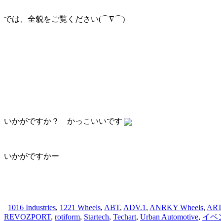
では、全貌をご覧ください(⌒∇⌒)
いかがですか？ かっこいいです
いかがですかー
1016 Industries
,
1221 Wheels
,
ABT
,
ADV.1
,
ANRKY Wheels
,
AR
REVOZPORT
,
rotiform
,
Startech
,
Techart
,
Urban Automotive
,
イベ