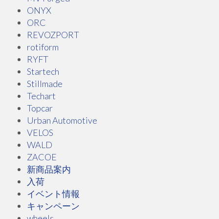
ONYX
ORC
REVOZPORT
rotiform
RYFT
Startech
Stillmade
Techart
Topcar
Urban Automotive
VELOS
WALD
ZACOE
新商品案内
入荷
イベント情報
キャンペーン
wheels