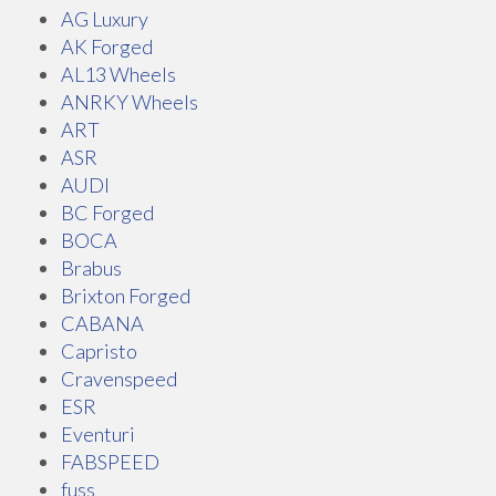
AG Luxury
AK Forged
AL13 Wheels
ANRKY Wheels
ART
ASR
AUDI
BC Forged
BOCA
Brabus
Brixton Forged
CABANA
Capristo
Cravenspeed
ESR
Eventuri
FABSPEED
fuss