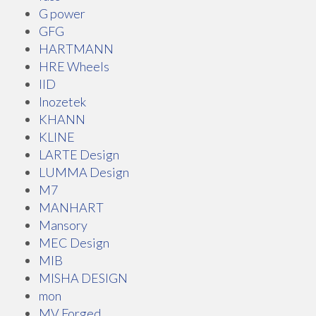
G power
GFG
HARTMANN
HRE Wheels
IID
Inozetek
KHANN
KLINE
LARTE Design
LUMMA Design
M7
MANHART
Mansory
MEC Design
MIB
MISHA DESIGN
mon
MV Forged