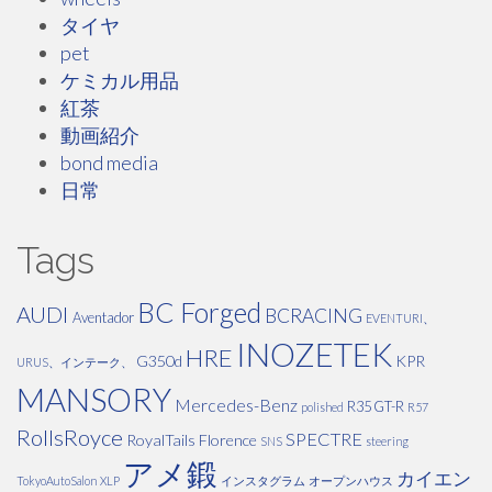
タイヤ
pet
ケミカル用品
紅茶
動画紹介
bond media
日常
Tags
BC Forged
AUDI
BCRACING
Aventador
EVENTURI、
INOZETEK
HRE
G350d
KPR
URUS、インテーク、
MANSORY
Mercedes-Benz
R35 GT-R
polished
R57
RollsRoyce
SPECTRE
RoyalTails Florence
SNS
steering
アメ鍛
カイエン
TokyoAutoSalon
XLP
インスタグラム
オープンハウス