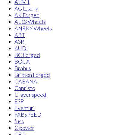
ADV.1
AG Luxury
AK Forged
AL13 Wheels
ANRKY Wheels
ART
ASR
AUDI
BC Forged
BOCA
Brabus
Brixton Forged
CABANA
Capristo
Cravenspeed
ESR
Eventuri
FABSPEED
fuss
G power
GFG