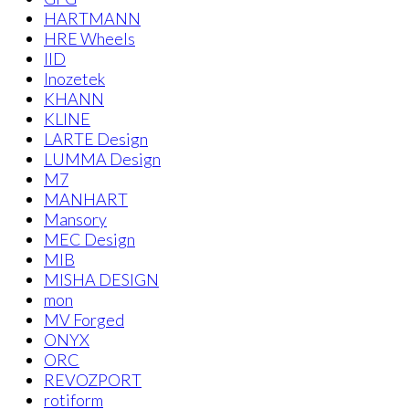
HARTMANN
HRE Wheels
IID
Inozetek
KHANN
KLINE
LARTE Design
LUMMA Design
M7
MANHART
Mansory
MEC Design
MIB
MISHA DESIGN
mon
MV Forged
ONYX
ORC
REVOZPORT
rotiform