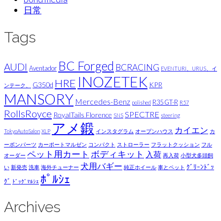
日常
Tags
BC Forged
AUDI
BCRACING
Aventador
EVENTURI、URUS、イ
INOZETEK
HRE
G350d
KPR
ンテーク、
MANSORY
Mercedes-Benz
R35 GT-R
polished
R57
RollsRoyce
SPECTRE
RoyalTails Florence
SNS
steering
アメ鍛
カイエン
TokyoAutoSalon
XLP
インスタグラム
オープンハウス
カ
ーボンパーツ
カーポートマルゼン
コンパクト
ストローラー
フラットクッション
フル
ペット用カート
ボディキット
入荷
オーダー
再入荷
小型犬多頭飼
犬用バギー
ｸﾞﾘｰﾝﾄﾞｯ
い
新発売
洗車
海外チューナー
純正ホイール
車とペット
ﾎﾟﾙｼｪ
ｸﾞ
ﾄﾞｯｸﾞﾏﾙｼｪ
Archives