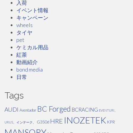
入荷
イベント情報
キャンペーン
wheels
タイヤ
pet
ケミカル用品
紅茶
動画紹介
bond media
日常
Tags
BC Forged
AUDI
BCRACING
Aventador
EVENTURI、
INOZETEK
HRE
G350d
KPR
URUS、インテーク、
MANSORY