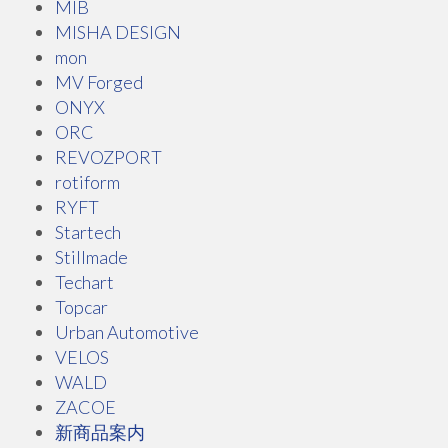
MIB
MISHA DESIGN
mon
MV Forged
ONYX
ORC
REVOZPORT
rotiform
RYFT
Startech
Stillmade
Techart
Topcar
Urban Automotive
VELOS
WALD
ZACOE
新商品案内