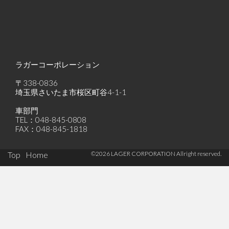
ラガーコーポレーション
〒338-0836
埼玉県さいたま市桜区町谷4-1-1
車部門
TEL：048-845-0808
FAX：048-845-1818
Footer
Top
Home
©2026 LAGER CORPORATION Allright reserved.
Menu