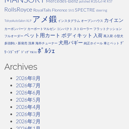
Mercedes-Benz
R35 GT-R
polished
R57
RollsRoyce
SPECTRE
RoyalTails Florence
SNS
steering
アメ鍛
カイエン
TokyoAutoSalon
XLP
インスタグラム
オープンハウス
カーボンパーツ
カーポートマルゼン
コンパクト
ストローラー
フラットクッション
ペット用カート
ボディキット
入荷
フルオーダー
再入荷
小型犬
犬用バギー
ｸﾞ
多頭飼い
新発売
洗車
海外チューナー
純正ホイール
車とペット
ﾎﾟﾙｼｪ
ﾘｰﾝﾄﾞｯｸﾞ
ﾄﾞｯｸﾞﾏﾙｼｪ
Archives
2026年8月
2026年7月
2026年6月
2026年5月
2026年4月
2026年3月
2026年2月
2026年1月