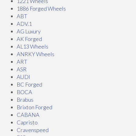
1221 Wheels
1886 Forged Wheels
ABT
ADV.1
AG Luxury
AK Forged
AL13 Wheels
ANRKY Wheels
ART
ASR
AUDI
BC Forged
BOCA
Brabus
Brixton Forged
CABANA
Capristo
Cravenspeed