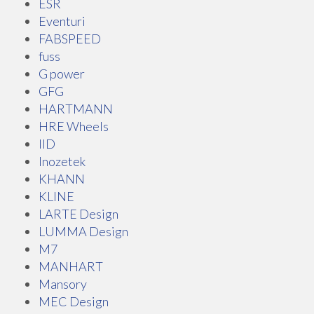
ESR
Eventuri
FABSPEED
fuss
G power
GFG
HARTMANN
HRE Wheels
IID
Inozetek
KHANN
KLINE
LARTE Design
LUMMA Design
M7
MANHART
Mansory
MEC Design