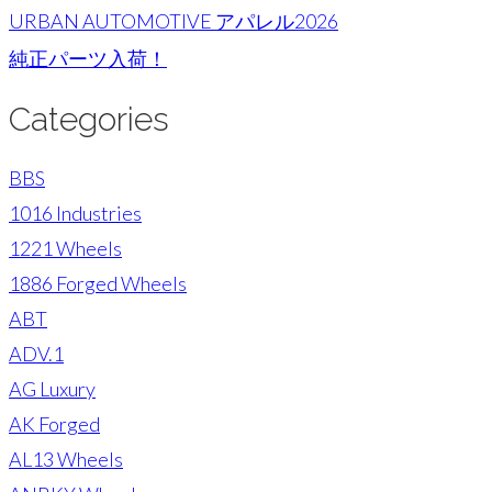
URBAN AUTOMOTIVE アパレル2026
純正パーツ入荷！
Categories
BBS
1016 Industries
1221 Wheels
1886 Forged Wheels
ABT
ADV.1
AG Luxury
AK Forged
AL13 Wheels