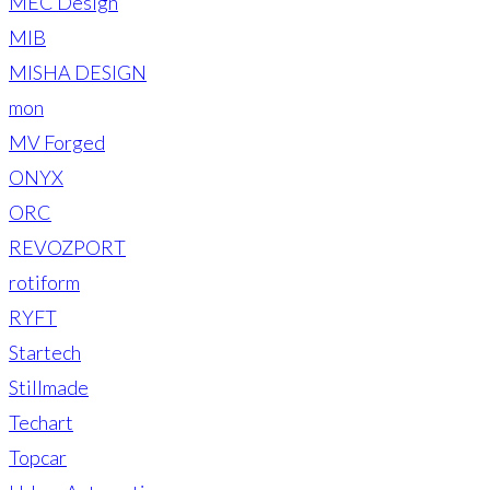
MEC Design
MIB
MISHA DESIGN
mon
MV Forged
ONYX
ORC
REVOZPORT
rotiform
RYFT
Startech
Stillmade
Techart
Topcar