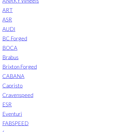
ANRKY Wheels
ART
ASR
AUDI
BC Forged
BOCA
Brabus
Brixton Forged
CABANA
Capristo
Cravenspeed
ESR
Eventuri
FABSPEED