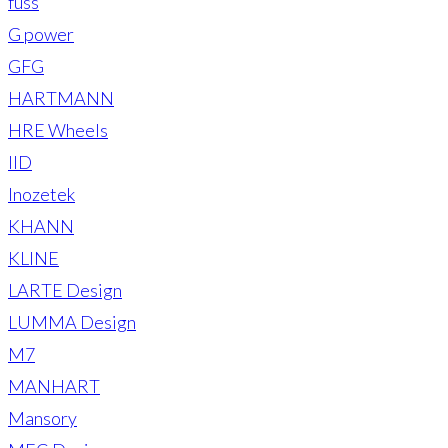
fuss
G power
GFG
HARTMANN
HRE Wheels
IID
Inozetek
KHANN
KLINE
LARTE Design
LUMMA Design
M7
MANHART
Mansory