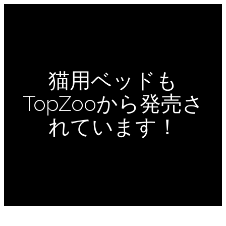
猫用ベッドも
TopZooから発売さ
れています！