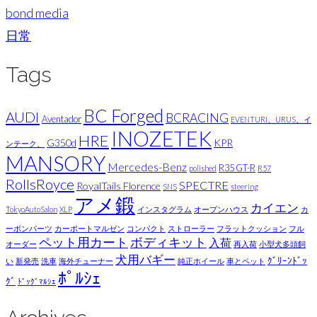
bond media
日常
Tags
BC Forged
AUDI
BCRACING
Aventador
EVENTURI、URUS、イ
INOZETEK
HRE
G350d
KPR
ンテーク、
MANSORY
Mercedes-Benz
R35 GT-R
polished
R57
RollsRoyce
SPECTRE
RoyalTails Florence
SNS
steering
アメ鍛
カイエン
TokyoAutoSalon
XLP
インスタグラム
オープンハウス
カ
ーボンパーツ
カーポートマルゼン
コンパクト
ストローラー
フラットクッション
フル
ペット用カート
ボディキット
入荷
オーダー
再入荷
小型犬多頭飼
犬用バギー
ｸﾞﾘｰﾝﾄﾞｯ
い
新発売
洗車
海外チューナー
純正ホイール
車とペット
ﾎﾟﾙｼｪ
ｸﾞ
ﾄﾞｯｸﾞﾏﾙｼｪ