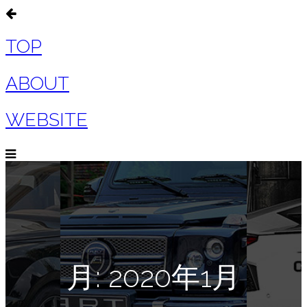
TOP
ABOUT
WEBSITE
月:
2020年1月