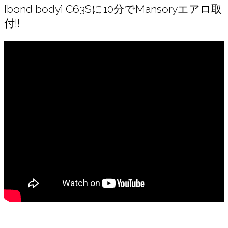
[bond body] C63Sに10分でMansoryエアロ取
付!!