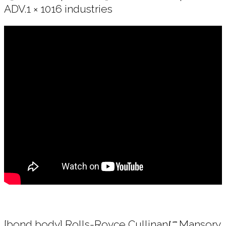
ADV.1 × 1016 industries
[bond body] Rolls-Royce CullinanにMansory