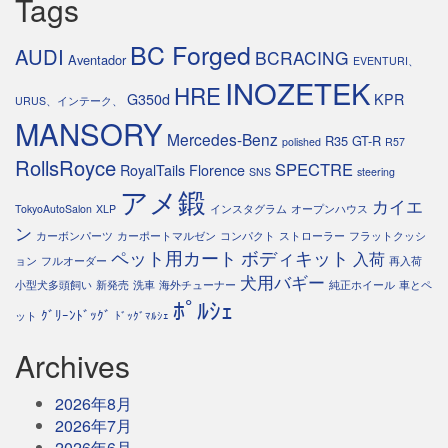
Tags
BC Forged
AUDI
BCRACING
Aventador
EVENTURI、
INOZETEK
HRE
G350d
KPR
URUS、インテーク、
MANSORY
Mercedes-Benz
R35 GT-R
polished
R57
RollsRoyce
SPECTRE
RoyalTails Florence
SNS
steering
アメ鍛
カイエ
TokyoAutoSalon
XLP
インスタグラム
オープンハウス
ン
カーボンパーツ
カーポートマルゼン
コンパクト
ストローラー
フラットクッシ
ペット用カート
ボディキット
入荷
ョン
フルオーダー
再入荷
犬用バギー
小型犬多頭飼い
新発売
洗車
海外チューナー
純正ホイール
車とペ
ﾎﾟﾙｼｪ
ｸﾞﾘｰﾝﾄﾞｯｸﾞ
ット
ﾄﾞｯｸﾞﾏﾙｼｪ
Archives
2026年8月
2026年7月
2026年6月