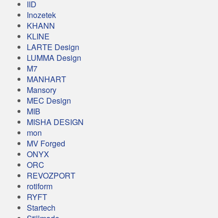
IID
Inozetek
KHANN
KLINE
LARTE Design
LUMMA Design
M7
MANHART
Mansory
MEC Design
MIB
MISHA DESIGN
mon
MV Forged
ONYX
ORC
REVOZPORT
rotiform
RYFT
Startech