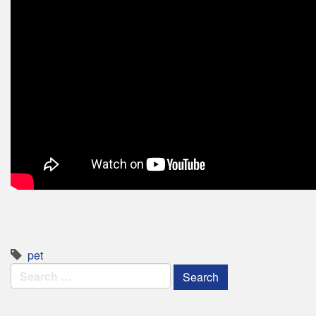
pet
Search
for: