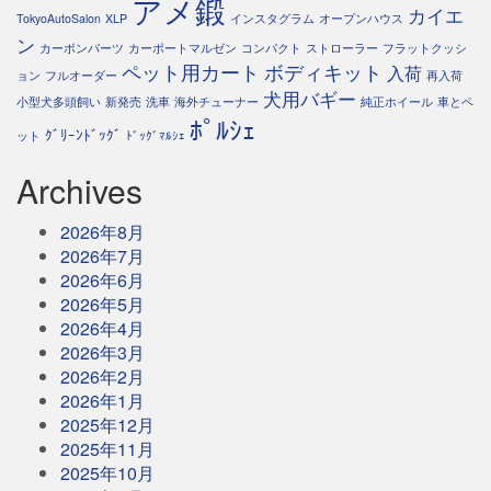
アメ鍛
カイエ
TokyoAutoSalon
XLP
インスタグラム
オープンハウス
ン
カーボンパーツ
カーポートマルゼン
コンパクト
ストローラー
フラットクッシ
ペット用カート
ボディキット
入荷
ョン
フルオーダー
再入荷
犬用バギー
小型犬多頭飼い
新発売
洗車
海外チューナー
純正ホイール
車とペ
ﾎﾟﾙｼｪ
ｸﾞﾘｰﾝﾄﾞｯｸﾞ
ット
ﾄﾞｯｸﾞﾏﾙｼｪ
Archives
2026年8月
2026年7月
2026年6月
2026年5月
2026年4月
2026年3月
2026年2月
2026年1月
2025年12月
2025年11月
2025年10月