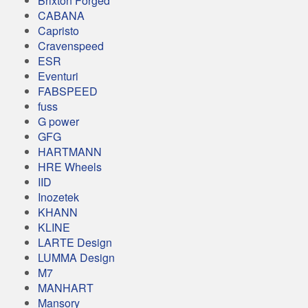
Brixton Forged
CABANA
Capristo
Cravenspeed
ESR
Eventuri
FABSPEED
fuss
G power
GFG
HARTMANN
HRE Wheels
IID
Inozetek
KHANN
KLINE
LARTE Design
LUMMA Design
M7
MANHART
Mansory