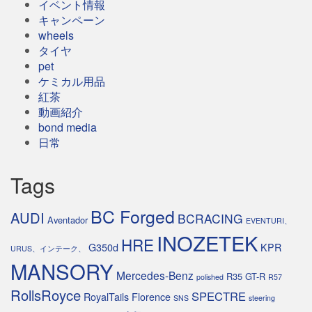
イベント情報
キャンペーン
wheels
タイヤ
pet
ケミカル用品
紅茶
動画紹介
bond media
日常
Tags
BC Forged
AUDI
BCRACING
Aventador
EVENTURI、
INOZETEK
HRE
G350d
KPR
URUS、インテーク、
MANSORY
Mercedes-Benz
R35 GT-R
polished
R57
RollsRoyce
SPECTRE
RoyalTails Florence
SNS
steering