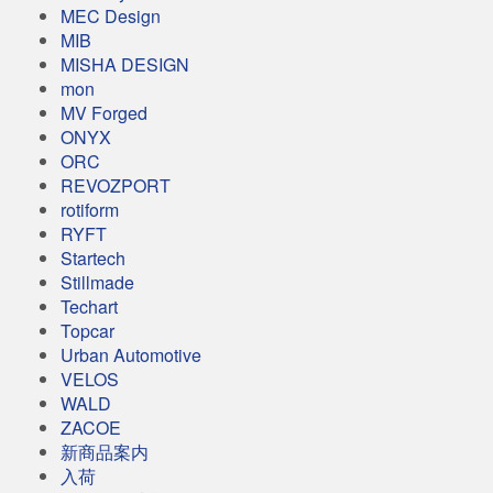
MEC Design
MIB
MISHA DESIGN
mon
MV Forged
ONYX
ORC
REVOZPORT
rotiform
RYFT
Startech
Stillmade
Techart
Topcar
Urban Automotive
VELOS
WALD
ZACOE
新商品案内
入荷