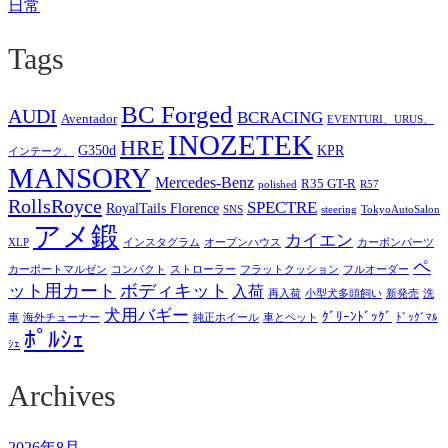
日常
Tags
BC Forged
AUDI
BCRACING
Aventador
EVENTURI、URUS、
INOZETEK
HRE
G350d
KPR
インテーク、
MANSORY
Mercedes-Benz
R35 GT-R
polished
R57
RollsRoyce
SPECTRE
RoyalTails Florence
SNS
steering
TokyoAutoSalon
アメ鍛
カイエン
XLP
インスタグラム
オープンハウス
カーボンパーツ
ペ
カーポートマルゼン
コンパクト
ストローラー
フラットクッション
フルオーダー
ット用カート
ボディキット
入荷
再入荷
小型犬多頭飼い
新発売
洗
犬用バギー
ｸﾞﾘｰﾝﾄﾞｯｸﾞ
車
海外チューナー
純正ホイール
車とペット
ﾄﾞｯｸﾞﾏﾙ
ﾎﾟﾙｼｪ
ｼｪ
Archives
2026年8月