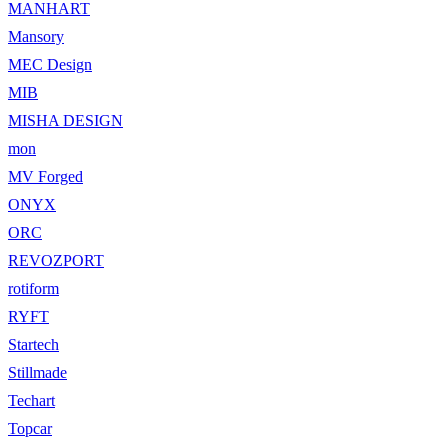
MANHART
Mansory
MEC Design
MIB
MISHA DESIGN
mon
MV Forged
ONYX
ORC
REVOZPORT
rotiform
RYFT
Startech
Stillmade
Techart
Topcar