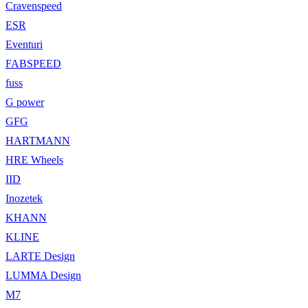
Cravenspeed
ESR
Eventuri
FABSPEED
fuss
G power
GFG
HARTMANN
HRE Wheels
IID
Inozetek
KHANN
KLINE
LARTE Design
LUMMA Design
M7