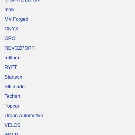
mon
MV Forged
ONYX
ORC
REVOZPORT
rotiform
RYFT
Startech
Stillmade
Techart
Topcar
Urban Automotive
VELOS
WALD