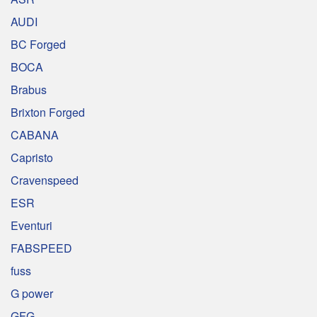
AUDI
BC Forged
BOCA
Brabus
Brixton Forged
CABANA
Capristo
Cravenspeed
ESR
Eventuri
FABSPEED
fuss
G power
GFG