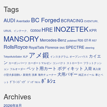
Tags
BC Forged
AUDI
BCRACING
Aventador
EVENTURI、
INOZETEK
HRE
G350d
KPR
URUS、インテーク、
MANSORY
Mercedes-Benz
R35 GT-R
polished
R57
RollsRoyce
SPECTRE
RoyalTails Florence
SNS
steering
アメ鍛
カイエ
TokyoAutoSalon
XLP
インスタグラム
オープンハウス
ン
カーボンパーツ
カーポートマルゼン
コンパクト
ストローラー
フラットクッシ
ペット用カート
ボディキット
入荷
ョン
フルオーダー
再入荷
犬用バギー
小型犬多頭飼い
新発売
洗車
海外チューナー
純正ホイール
車とペ
ﾎﾟﾙｼｪ
ｸﾞﾘｰﾝﾄﾞｯｸﾞ
ット
ﾄﾞｯｸﾞﾏﾙｼｪ
Archives
2026年8月