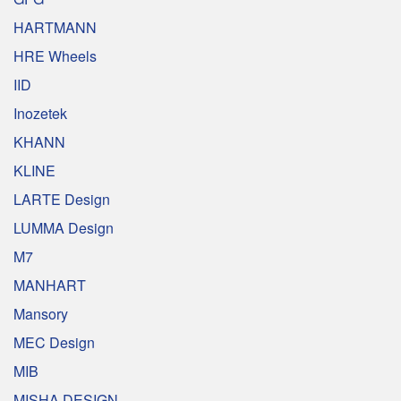
HARTMANN
HRE Wheels
IID
Inozetek
KHANN
KLINE
LARTE Design
LUMMA Design
M7
MANHART
Mansory
MEC Design
MIB
MISHA DESIGN