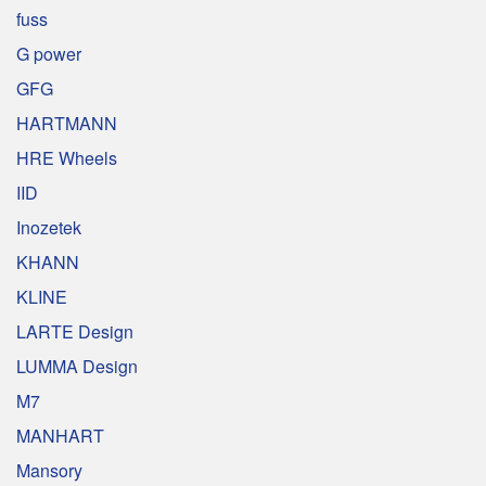
fuss
G power
GFG
HARTMANN
HRE Wheels
IID
Inozetek
KHANN
KLINE
LARTE Design
LUMMA Design
M7
MANHART
Mansory