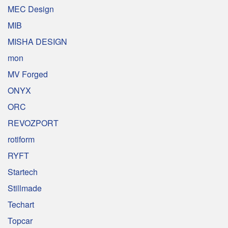
MEC Design
MIB
MISHA DESIGN
mon
MV Forged
ONYX
ORC
REVOZPORT
rotiform
RYFT
Startech
Stillmade
Techart
Topcar