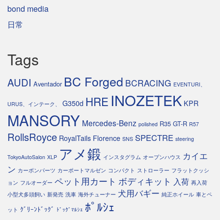
bond media
日常
Tags
BC Forged
AUDI
BCRACING
Aventador
EVENTURI、
INOZETEK
HRE
G350d
KPR
URUS、インテーク、
MANSORY
Mercedes-Benz
R35 GT-R
polished
R57
RollsRoyce
SPECTRE
RoyalTails Florence
SNS
steering
アメ鍛
カイエ
TokyoAutoSalon
XLP
インスタグラム
オープンハウス
ン
カーボンパーツ
カーポートマルゼン
コンパクト
ストローラー
フラットクッシ
ペット用カート
ボディキット
入荷
ョン
フルオーダー
再入荷
犬用バギー
小型犬多頭飼い
新発売
洗車
海外チューナー
純正ホイール
車とペ
ﾎﾟﾙｼｪ
ｸﾞﾘｰﾝﾄﾞｯｸﾞ
ット
ﾄﾞｯｸﾞﾏﾙｼｪ