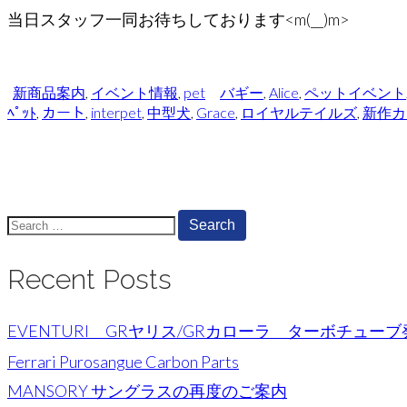
当日スタッフ一同お待ちしております<m(__)m>
新商品案内
,
イベント情報
,
pet
バギー
,
Alice
,
ペットイベント
ﾍﾟｯﾄ
,
カート
,
interpet
,
中型犬
,
Grace
,
ロイヤルテイルズ
,
新作カ
Search
for:
Recent Posts
EVENTURI GRヤリス/GRカローラ ターボチュー
Ferrari Purosangue Carbon Parts
MANSORY サングラスの再度のご案内