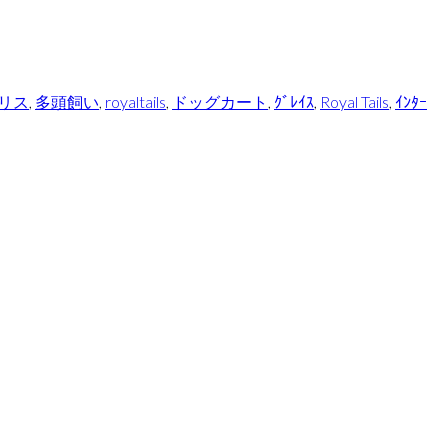
リス
,
多頭飼い
,
royaltails
,
ドッグカート
,
ｸﾞﾚｲｽ
,
Royal Tails
,
ｲﾝﾀｰ