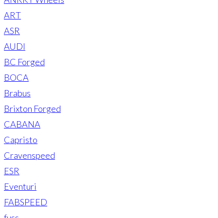
ART
ASR
AUDI
BC Forged
BOCA
Brabus
Brixton Forged
CABANA
Capristo
Cravenspeed
ESR
Eventuri
FABSPEED
fuss