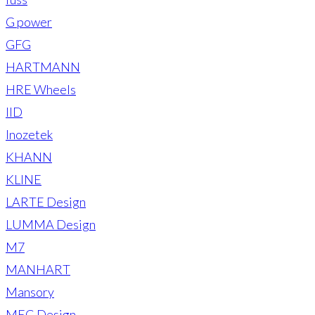
G power
GFG
HARTMANN
HRE Wheels
IID
Inozetek
KHANN
KLINE
LARTE Design
LUMMA Design
M7
MANHART
Mansory
MEC Design