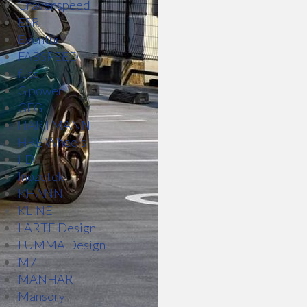
Cravenspeed
ESR
Eventuri
FABSPEED
fuss
G power
GFG
HARTMANN
HRE Wheels
IID
Inozetek
KHANN
KLINE
LARTE Design
LUMMA Design
M7
MANHART
Mansory