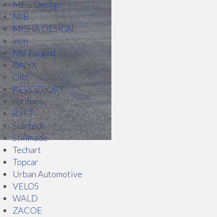
MEC Design
MIB
MISHA DESIGN
mon
MV Forged
ONYX
ORC
REVOZPORT
rotiform
RYFT
Startech
Stillmade
Techart
Topcar
Urban Automotive
VELOS
WALD
ZACOE