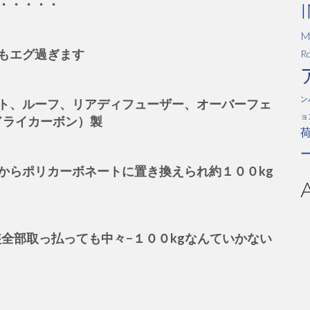
・・・・・
M
もエグ過ぎます
Ro
ン
ト、ルーフ、リアディフューザー、オーバーフェ
ョ
ドライカーボン）製
からポリカーボネートに置き換えられ約１００kg
装全部取っ払っても中々−１００kgなんていかない