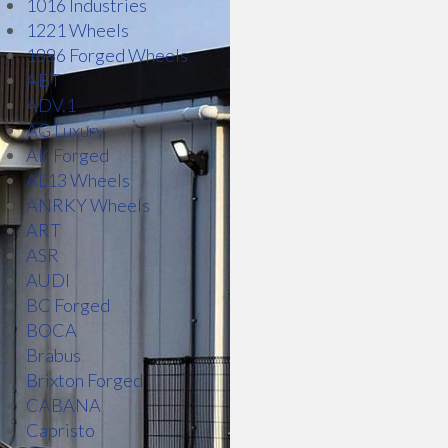
1016 Industries
1221 Wheels
1886 Forged Wheels
ABT
ADV.1
AG Luxury
AK Forged
AL13 Wheels
ANRKY Wheels
ART
ASR
AUDI
BC Forged
BOCA
Brabus
Brixton Forged
CABANA
Capristo