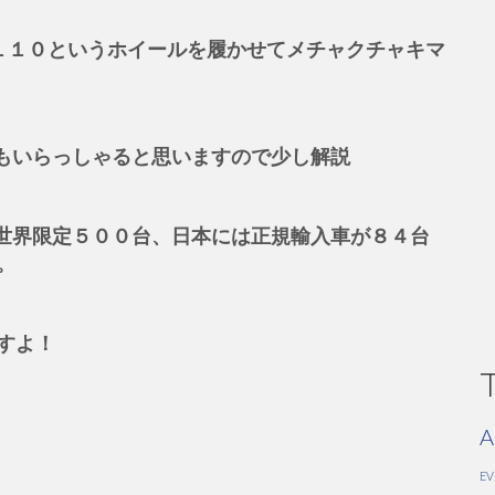
sのR１１０というホイールを履かせてメチャクチャキマ
方もいらっしゃると思いますので少し解説
は世界限定５００台、日本には正規輸入車が８４台
。
すよ！
A
E