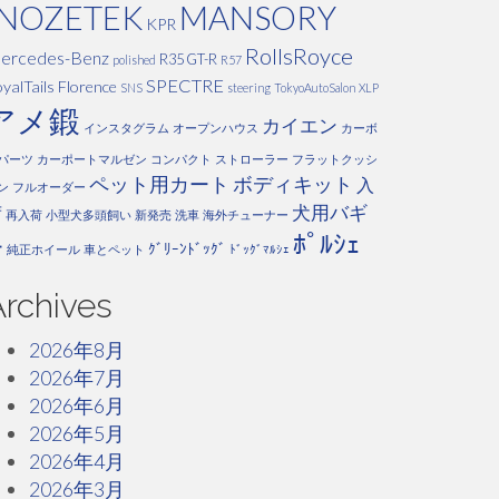
INOZETEK
MANSORY
KPR
RollsRoyce
ercedes-Benz
R35 GT-R
polished
R57
SPECTRE
yalTails Florence
SNS
steering
TokyoAutoSalon
XLP
アメ鍛
カイエン
インスタグラム
オープンハウス
カーボ
パーツ
カーポートマルゼン
コンパクト
ストローラー
フラットクッシ
ペット用カート
ボディキット
入
ン
フルオーダー
犬用バギ
荷
再入荷
小型犬多頭飼い
新発売
洗車
海外チューナー
ﾎﾟﾙｼｪ
ー
ｸﾞﾘｰﾝﾄﾞｯｸﾞ
純正ホイール
車とペット
ﾄﾞｯｸﾞﾏﾙｼｪ
Archives
2026年8月
2026年7月
2026年6月
2026年5月
2026年4月
2026年3月