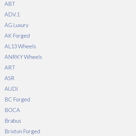
ABT
ADV.1
AG Luxury
AK Forged
AL13 Wheels
ANRKY Wheels
ART
ASR
AUDI
BC Forged
BOCA
Brabus
Brixton Forged