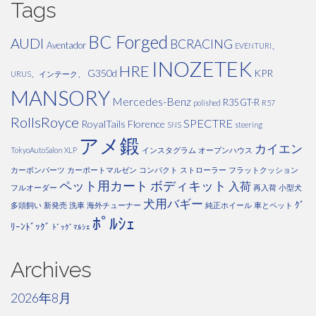
Tags
BC Forged
AUDI
BCRACING
Aventador
EVENTURI、
INOZETEK
HRE
G350d
KPR
URUS、インテーク、
MANSORY
Mercedes-Benz
R35 GT-R
polished
R57
RollsRoyce
SPECTRE
RoyalTails Florence
SNS
steering
アメ鍛
カイエン
TokyoAutoSalon
XLP
インスタグラム
オープンハウス
カーボンパーツ
カーポートマルゼン
コンパクト
ストローラー
フラットクッション
ペット用カート
ボディキット
入荷
フルオーダー
再入荷
小型犬
犬用バギー
ｸﾞ
多頭飼い
新発売
洗車
海外チューナー
純正ホイール
車とペット
ﾎﾟﾙｼｪ
ﾘｰﾝﾄﾞｯｸﾞ
ﾄﾞｯｸﾞﾏﾙｼｪ
Archives
2026年8月