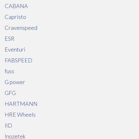
CABANA
Capristo
Cravenspeed
ESR
Eventuri
FABSPEED
fuss
G power
GFG
HARTMANN
HRE Wheels
IID
Inozetek