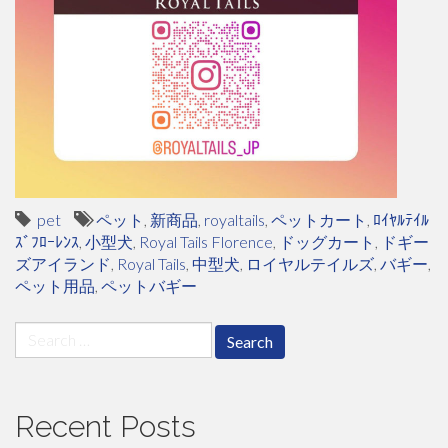
pet
ペット
,
新商品
,
royaltails
,
ペットカート
,
ﾛｲﾔﾙﾃｲﾙ
ｽﾞﾌﾛｰﾚﾝｽ
,
小型犬
,
Royal Tails Florence
,
ドッグカート
,
ドギー
ズアイランド
,
Royal Tails
,
中型犬
,
ロイヤルテイルズ
,
バギー
,
ペット用品
,
ペットバギー
Search
for:
Recent Posts