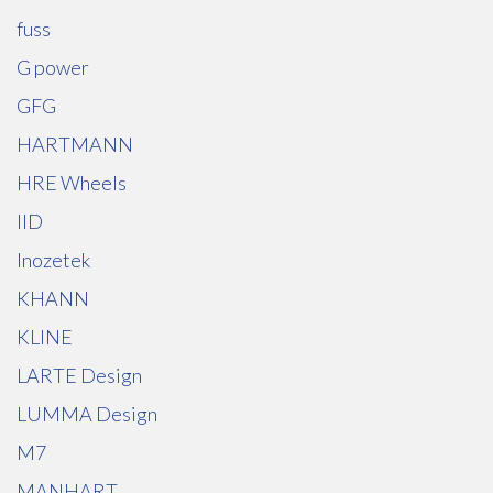
fuss
G power
GFG
HARTMANN
HRE Wheels
IID
Inozetek
KHANN
KLINE
LARTE Design
LUMMA Design
M7
MANHART