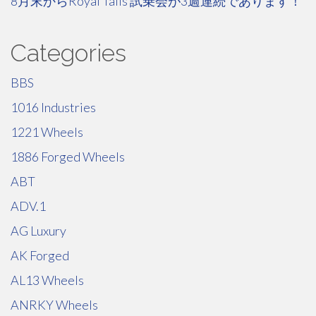
8月末からRoyal Tails 試乗会が3週連続であります！
Categories
BBS
1016 Industries
1221 Wheels
1886 Forged Wheels
ABT
ADV.1
AG Luxury
AK Forged
AL13 Wheels
ANRKY Wheels