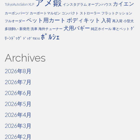
アメ鍛
カイエン
TokyoAutoSalon
XLP
インスタグラム
オープンハウス
カーボンパーツ
カーポートマルゼン
コンパクト
ストローラー
フラットクッション
ペット用カート
ボディキット
入荷
フルオーダー
再入荷
小型犬
犬用バギー
ｸﾞ
多頭飼い
新発売
洗車
海外チューナー
純正ホイール
車とペット
ﾎﾟﾙｼｪ
ﾘｰﾝﾄﾞｯｸﾞ
ﾄﾞｯｸﾞﾏﾙｼｪ
Archives
2026年8月
2026年7月
2026年6月
2026年5月
2026年4月
2026年3月
2026年2月