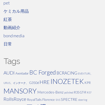
pet
ケミカル用品
紅茶
動画紹介
bond media
日常
Tags
BC Forged
AUDI
BCRACING
Aventador
EVENTURI、
INOZETEK
HRE
G350d
KPR
URUS、インテーク、
MANSORY
Mercedes-Benz
R35 GT-R
polished
R57
RollsRoyce
SPECTRE
RoyalTails Florence
SNS
steering