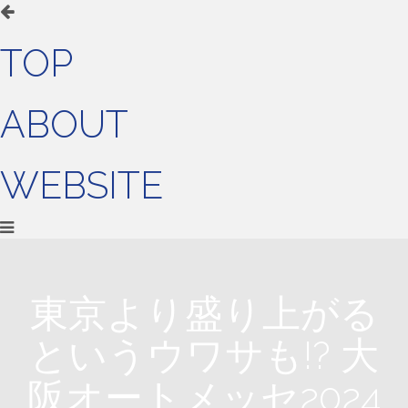
TOP
ABOUT
WEBSITE
東京より盛り上がる
というウワサも!? 大
阪オートメッセ2024