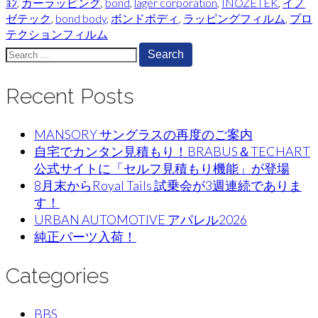
ｮﾝ
,
カーラッピング
,
bond
,
lager corporation
,
INOZETEK
,
イノ
ゼテック
,
bond body
,
ボンドボディ
,
ラッピングフィルム
,
プロ
テクションフィルム
Search
for:
Recent Posts
MANSORY サングラスの再度のご案内
自宅でカンタン見積もり！BRABUS＆TECHART
公式サイトに「セルフ見積もり機能」が登場
8月末からRoyal Tails 試乗会が3週連続でありま
す！
URBAN AUTOMOTIVE アパレル2026
純正パーツ入荷！
Categories
BBS