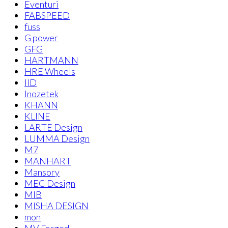
Eventuri
FABSPEED
fuss
G power
GFG
HARTMANN
HRE Wheels
IID
Inozetek
KHANN
KLINE
LARTE Design
LUMMA Design
M7
MANHART
Mansory
MEC Design
MIB
MISHA DESIGN
mon