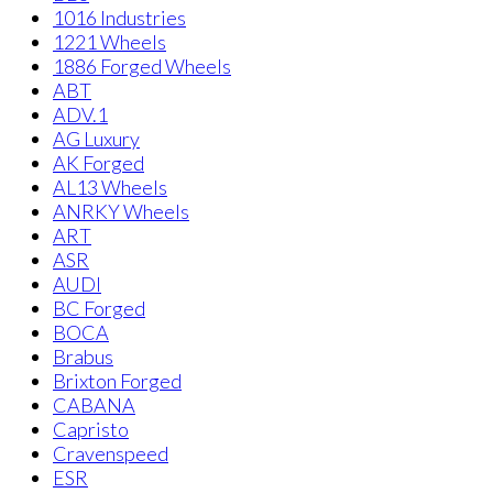
1016 Industries
1221 Wheels
1886 Forged Wheels
ABT
ADV.1
AG Luxury
AK Forged
AL13 Wheels
ANRKY Wheels
ART
ASR
AUDI
BC Forged
BOCA
Brabus
Brixton Forged
CABANA
Capristo
Cravenspeed
ESR