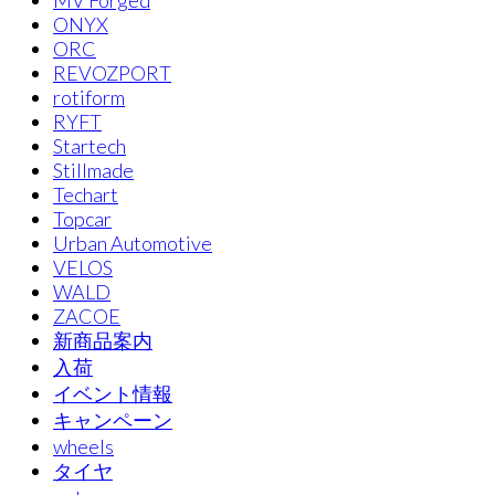
MV Forged
ONYX
ORC
REVOZPORT
rotiform
RYFT
Startech
Stillmade
Techart
Topcar
Urban Automotive
VELOS
WALD
ZACOE
新商品案内
入荷
イベント情報
キャンペーン
wheels
タイヤ