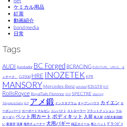
pet
ケミカル用品
紅茶
動画紹介
bond media
日常
Tags
BC Forged
AUDI
BCRACING
Aventador
EVENTURI、URUS、イ
INOZETEK
HRE
G350d
KPR
ンテーク、
MANSORY
Mercedes-Benz
R35 GT-R
polished
R57
RollsRoyce
SPECTRE
RoyalTails Florence
SNS
steering
アメ鍛
カイエン
TokyoAutoSalon
XLP
インスタグラム
オープンハウス
カ
ーボンパーツ
カーポートマルゼン
コンパクト
ストローラー
フラットクッション
フル
ペット用カート
ボディキット
入荷
オーダー
再入荷
小型犬多頭飼
犬用バギー
ｸﾞﾘｰﾝﾄﾞｯ
い
新発売
洗車
海外チューナー
純正ホイール
車とペット