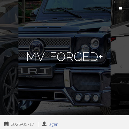
MV-FORGED+
2025-03-17
|
lager