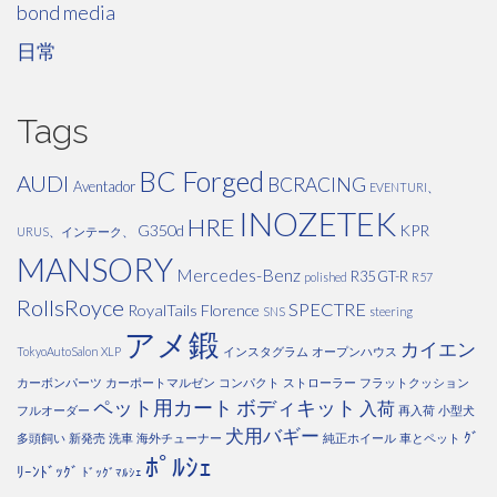
bond media
日常
Tags
BC Forged
AUDI
BCRACING
Aventador
EVENTURI、
INOZETEK
HRE
G350d
KPR
URUS、インテーク、
MANSORY
Mercedes-Benz
R35 GT-R
polished
R57
RollsRoyce
SPECTRE
RoyalTails Florence
SNS
steering
アメ鍛
カイエン
TokyoAutoSalon
XLP
インスタグラム
オープンハウス
カーボンパーツ
カーポートマルゼン
コンパクト
ストローラー
フラットクッション
ペット用カート
ボディキット
入荷
フルオーダー
再入荷
小型犬
犬用バギー
ｸﾞ
多頭飼い
新発売
洗車
海外チューナー
純正ホイール
車とペット
ﾎﾟﾙｼｪ
ﾘｰﾝﾄﾞｯｸﾞ
ﾄﾞｯｸﾞﾏﾙｼｪ