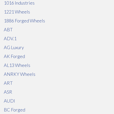
1016 Industries
1221 Wheels
1886 Forged Wheels
ABT
ADV.1
AG Luxury
AK Forged
AL13 Wheels
ANRKY Wheels
ART
ASR
AUDI
BC Forged